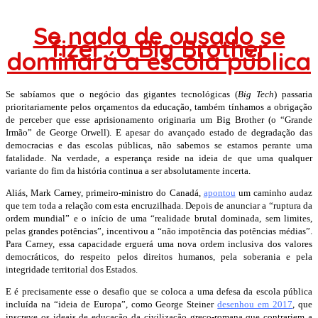
Se nada de ousado se
fizer, o Big Brother
dominará a escola pública
Se sabíamos que o negócio das gigantes tecnológicas (
Big Tech
) passaria
prioritariamente pelos orçamentos da educação, também tínhamos a obrigação
de perceber que esse aprisionamento originaria um Big Brother (o “Grande
Irmão” de George Orwell).
E apesar do avançado estado de degradação
das
democracias e das escolas públicas, não sabemos se estamos perante uma
fatalidade. Na verdade, a esperança reside na ideia de que
uma qualquer
variante do fim da história continua a ser absolutamente incerta.
Aliás, Mark Carney, primeiro-ministro do Canadá,
apontou
um caminho audaz
que tem toda a relação com esta encruzilhada. Depois de anunciar a “ruptura da
ordem mundial” e o início de uma “realidade brutal dominada, sem limites,
pelas grandes potências”, incentivou a “não impotência das potências médias”.
Para Carney, essa capacidade erguerá uma nova ordem inclusiva dos valores
democráticos, do respeito pelos direitos humanos, pela soberania e pela
integridade territorial dos Estados.
E é precisamente esse o desafio que se coloca a uma defesa da escola pública
incluída na “ideia de Europa”, como George Steiner
desenhou em 2017
, que
inscreve os ideais de educação da civilização greco-romana que contrariem a