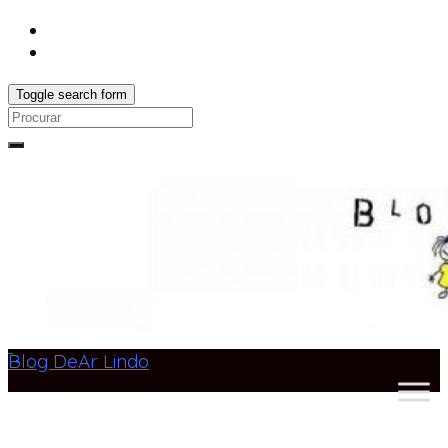
Toggle search form
Search
for:
Blog DeAr Lindo