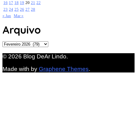
16
17
18
19
20
21
22
23
24
25
26
27
28
« Jan
Mar »
Arquivo
Arquivo
© 2026 Blog DeAr Lindo.
Made with
by
Graphene Themes
.