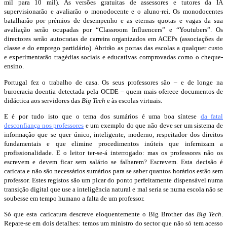
mil para 10 mil). As versões gratuitas de
assessores e tutores da IA
supervisionarão e avaliarão o monodocente e o aluno-rei. Os monodocentes
batalharão por prémios de desempenho e as eternas quotas e vagas da sua
avaliação serão ocupadas por “Classroom Influencers” e “Youtubers”. Os
directores serão autocratas de carreira organizados em ACEPs (associações de
classe e do emprego partidário). Abrirão as portas das escolas a qualquer custo
e experimentarão tragédias sociais e educativas comprovadas como o cheque-
ensino.
Portugal fez o trabalho de casa. Os seus professores são – e de longe na
burocracia doentia detectada pela OCDE – quem mais oferece documentos de
didáctica aos servidores das
Big Tech
e às escolas virtuais.
E é por tudo isto que o tema dos sumários é uma boa síntese
da fatal
desconfiança nos professores
e um exemplo do que não deve ser um sistema de
informação que se quer único, inteligente, moderno, respeitador dos direitos
fundamentais e que elimine procedimentos inúteis que infernizam a
profissionalidade. E o
leitor ter-se-á interrogado: mas os professores não os
escrevem e devem ficar sem salário se falharem? Escrevem. Esta decisão é
caricata e não são necessários sumários para se saber quantos horários estão sem
professor.
Estes registos são um picar do ponto perfeitamente dispensável numa
transição digital que use a inteligência natural e mal seria se numa escola não se
soubesse em tempo humano a falta de um professor.
Só que esta caricatura descreve eloquentemente o Big Brother das
Big Tech
.
Repare-se em dois detalhes: temos um ministro do sector que não só tem acesso