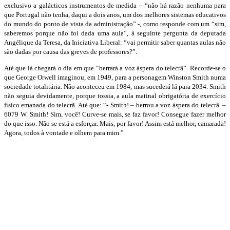
exclusivo a galácticos instrumentos de medida – “não há razão nenhuma para
que Portugal não tenha, daqui a dois anos, um dos melhores sistemas educativos
do mundo do ponto de vista da administração” -, como responde com um “sim,
saberemos porque não foi dada uma aula”, à seguinte pergunta da deputada
Angélique da Teresa, da Iniciativa Liberal: “vai permitir saber quantas aulas não
são dadas por causa das greves de professores?”.
Até que lá chegará o dia em que “berrará a voz áspera do telecrã”. Recorde-se o
que George Orwell imaginou, em 1949, para a personagem Winston Smith
numa
sociedade totalitária. Não aconteceu em 1984, mas sucederá lá para 2034.
Smith
não seguia devidamente, porque tossia, a aula matinal obrigatória de exercício
físico emanada do telecrã. Até que: “- Smith! – berrou a voz áspera do telecrã. –
6079 W. Smith! Sim, você! Curve-se mais, se faz favor! Consegue fazer melhor
do que isso. Não se está a esforçar. Mais, por favor! Assim está melhor, camarada!
Agora, todos à vontade e olhem para mim.”