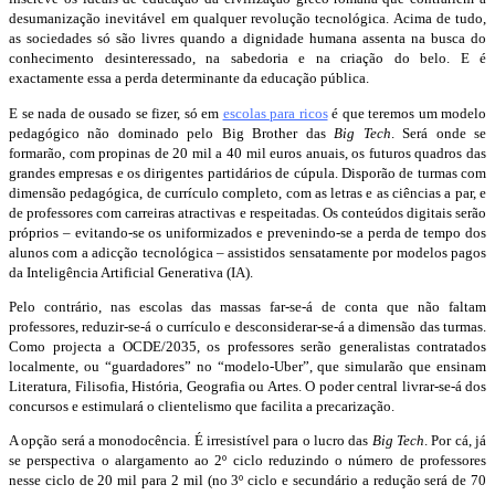
desumanização inevitável em qualquer revolução tecnológica. Acima de tudo,
as sociedades só são livres quando a dignidade humana assenta na busca do
conhecimento desinteressado, na sabedoria e na criação do belo. E é
exactamente essa a perda determinante da educação pública.
E se nada de ousado se fizer, só em
escolas para ricos
é que teremos um modelo
pedagógico não dominado pelo Big Brother das
Big Tech
. Será onde se
formarão, com propinas de 20 mil a 40 mil euros anuais, os futuros quadros das
grandes empresas e os dirigentes partidários de cúpula. Disporão de turmas com
dimensão pedagógica, de currículo completo, com as letras e as ciências a par, e
de professores com carreiras atractivas e respeitadas. Os conteúdos digitais serão
próprios – evitando-se os uniformizados e prevenindo-se a perda de tempo dos
alunos com a adicção tecnológica – assistidos sensatamente por modelos pagos
da Inteligência Artificial Generativa (IA).
Pelo contrário, nas escolas das massas far-se-á de conta que não faltam
professores, reduzir-se-á o currículo e desconsiderar-se-á a dimensão das turmas.
Como projecta a OCDE/2035, os professores serão generalistas contratados
localmente, ou “guardadores” no “modelo-Uber”, que simularão que ensinam
Literatura, Filisofia, História, Geografia ou Artes. O poder central livrar-se-á dos
concursos e estimulará o clientelismo que facilita a precarização.
A opção será a monodocência. É irresistível para o lucro das
Big Tech
. Por cá, já
se perspectiva o alargamento ao 2º ciclo reduzindo o número de professores
nesse ciclo de 20 mil para 2 mil (no 3º ciclo e secundário a redução será de 70