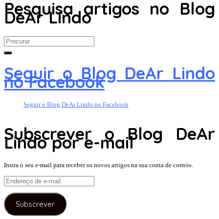
Pesquisa artigos no Blog
DeAr Lindo
Search
for:
Seguir o Blog DeAr Lindo
no Facebook
Seguir o Blog DeAr Lindo no Facebook
Subscrever o Blog DeAr
Lindo por e-mail
Insira o seu e-mail para receber os novos artigos na sua conta de correio.
Endereço
de
e-
Subscrever
mail