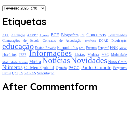
Arquivo
Etiquetas
Concursos
BCE
Blogosfera
Contratados
AEC
Animação
Açores
CE
ANVPC
Contratações de Escola
Contratos de Associação
critérios
DGAE
Divulgação
educação
FNE
Euromilhões
Exames
Ensino Privado
EVT
Fenprof
Greve
Informações
Listas
Horários
Mobilidade
IEFP
Madeira
MEC
Notícias
Novidades
Música
Nuno Crato
Mobilidade Interna
Números
Paulo Guinote
O Meu Quintal
PACC
Opinião
Perguntas
Prova
Vinculação
TV
VAGAS
QZP
After Commentform