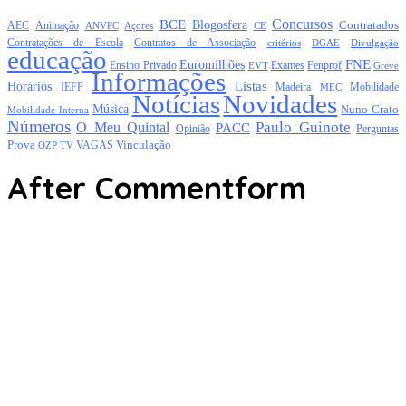
Concursos
BCE
Blogosfera
Contratados
AEC
Animação
Açores
CE
ANVPC
Contratações de Escola
Contratos de Associação
critérios
DGAE
Divulgação
educação
FNE
Euromilhões
Exames
Ensino Privado
EVT
Fenprof
Greve
Informações
Listas
Horários
Mobilidade
IEFP
Madeira
MEC
Notícias
Novidades
Música
Nuno Crato
Mobilidade Interna
Números
Paulo Guinote
O Meu Quintal
PACC
Opinião
Perguntas
Prova
Vinculação
TV
VAGAS
QZP
After Commentform