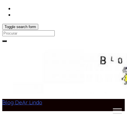
Toggle search form
Search
for:
Blog DeAr Lindo