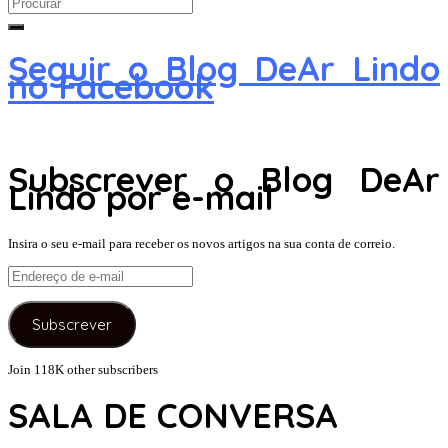
Search
for:
Seguir o Blog DeAr Lindo
no Facebook
Subscrever o Blog DeAr
Lindo por e-mail
Insira o seu e-mail para receber os novos artigos na sua conta de correio.
Endereço
de
e-
Subscrever
mail
Join 118K other subscribers
SALA DE CONVERSA