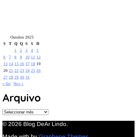
Outubro 2025
S
T
Q
Q
S
S
D
1
2
3
4
5
6
7
8
9
10
11
12
13
14
15
16
17
18
19
20
21
22
23
24
25
26
27
28
29
30
31
« Set
Nov »
Arquivo
Arquivo
© 2026 Blog DeAr Lindo.
Made with
by
Graphene Themes
.