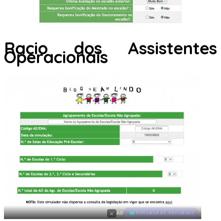
Racio dos Assistentes
Operacionais
×
AD
POWERED BY WEFORADS