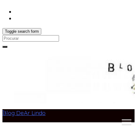
Toggle search form
Search
for:
Blog DeAr Lindo