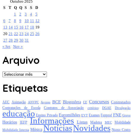
Outubro 2025
S
T
Q
Q
S
S
D
1
2
3
4
5
6
7
8
9
10
11
12
13
14
15
16
17
18
19
20
21
22
23
24
25
26
27
28
29
30
31
« Set
Nov »
Arquivo
Arquivo
Etiquetas
Concursos
BCE
Blogosfera
Contratados
AEC
Animação
Açores
CE
ANVPC
Contratações de Escola
Contratos de Associação
critérios
DGAE
Divulgação
educação
FNE
Euromilhões
Exames
Ensino Privado
EVT
Fenprof
Greve
Informações
Listas
Horários
Mobilidade
IEFP
Madeira
MEC
Notícias
Novidades
Música
Nuno Crato
Mobilidade Interna