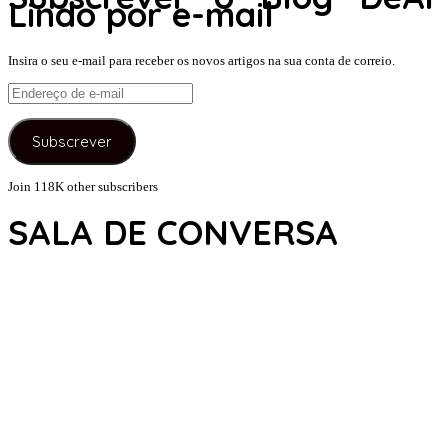
Lindo por e-mail
Insira o seu e-mail para receber os novos artigos na sua conta de correio.
Endereço
de
e-
Subscrever
mail
Join 118K other subscribers
SALA DE CONVERSA