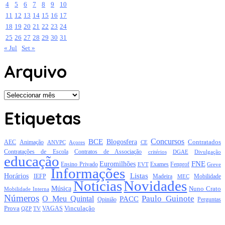
4
5
6
7
8
9
10
11
12
13
14
15
16
17
18
19
20
21
22
23
24
25
26
27
28
29
30
31
« Jul
Set »
Arquivo
Arquivo
Etiquetas
Concursos
BCE
Blogosfera
Contratados
AEC
Animação
Açores
CE
ANVPC
Contratações de Escola
Contratos de Associação
critérios
DGAE
Divulgação
educação
FNE
Euromilhões
Exames
Ensino Privado
EVT
Fenprof
Greve
Informações
Listas
Horários
Mobilidade
IEFP
Madeira
MEC
Notícias
Novidades
Música
Nuno Crato
Mobilidade Interna
Números
Paulo Guinote
O Meu Quintal
PACC
Opinião
Perguntas
Prova
Vinculação
TV
VAGAS
QZP