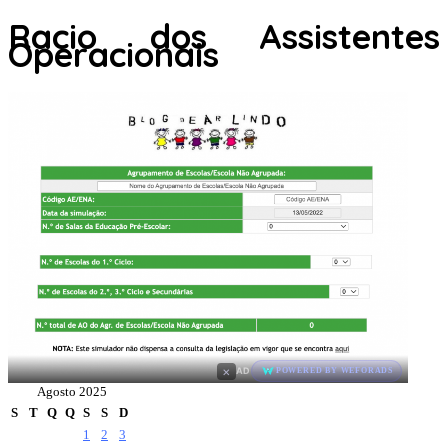
Racio dos Assistentes
Operacionais
×
AD
POWERED BY WEFORADS
Agosto 2025
S
T
Q
Q
S
S
D
1
2
3