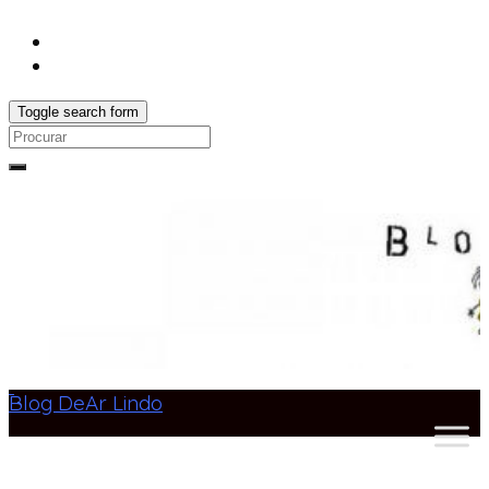
Toggle search form
Search
for:
Blog DeAr Lindo