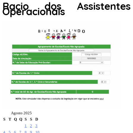
Racio dos Assistentes
Operacionais
Agosto 2025
S
T
Q
Q
S
S
D
1
2
3
4
5
6
7
8
9
10