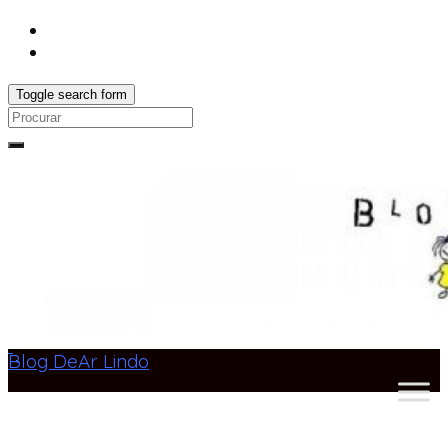
Toggle search form
Search
for:
Blog DeAr Lindo