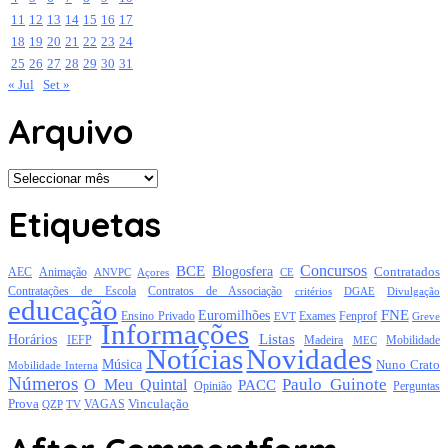
11
12
13
14
15
16
17
18
19
20
21
22
23
24
25
26
27
28
29
30
31
« Jul
Set »
Arquivo
Arquivo
Etiquetas
Concursos
BCE
Blogosfera
Contratados
AEC
Animação
Açores
CE
ANVPC
Contratações de Escola
Contratos de Associação
critérios
DGAE
Divulgação
educação
FNE
Euromilhões
Exames
Ensino Privado
EVT
Fenprof
Greve
Informações
Listas
Horários
Mobilidade
IEFP
Madeira
MEC
Notícias
Novidades
Música
Nuno Crato
Mobilidade Interna
Números
Paulo Guinote
O Meu Quintal
PACC
Opinião
Perguntas
Prova
Vinculação
TV
VAGAS
QZP