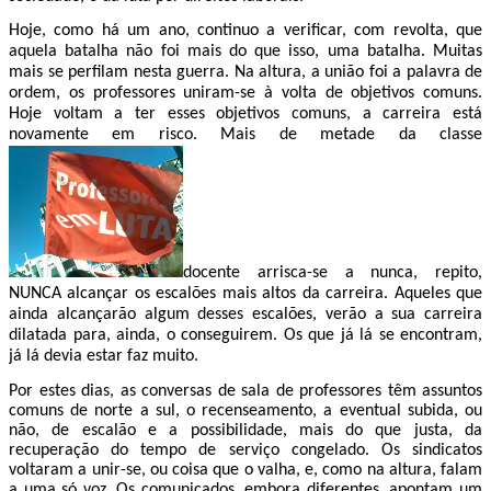
Hoje, como há um ano, continuo a
verificar, com revolta, que
aquela batalha não foi mais do que isso, uma batalha.
Muitas
mais se perfilam nesta guerra. Na altura, a união foi a palavra de
ordem, os professores uniram-se à volta de objetivos comuns.
Hoje voltam a ter esses objetivos comuns, a carreira está
novamente em risco. Mais de metade da classe
docente arrisca-se a nunca, repito,
NUNCA alcançar os escalões mais altos da carreira. Aqueles que
ainda alcançarão algum desses escalões, verão a sua carreira
dilatada para, ainda, o conseguirem. Os que já lá se encontram,
já lá devia estar faz muito.
Por estes dias, as conversas de sala de professores têm assuntos
comuns de norte a sul, o recenseamento, a eventual subida, ou
não, de escalão e a possibilidade, mais do que justa, da
recuperação do tempo de serviço congelado. Os sindicatos
voltaram a unir-se, ou coisa que o valha, e, como na altura, falam
a uma só voz. Os comunicados, embora diferentes, apontam um