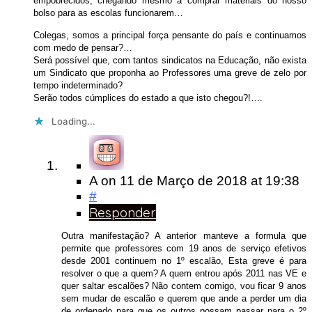
empobrecidos, chegando mesmo a comprar materiais do nosso
bolso para as escolas funcionarem…
Colegas, somos a principal força pensante do país e continuamos
com medo de pensar?…
Será possível que, com tantos sindicatos na Educação, não exista
um Sindicato que proponha ao Professores uma greve de zelo por
tempo indeterminado?
Serão todos cúmplices do estado a que isto chegou?!….
Loading...
A
on
11 de Março de 2018
at 19:38
#
Responder
Outra manifestação? A anterior manteve a formula que
permite que professores com 19 anos de serviço efetivos
desde 2001 continuem no 1º escalão, Esta greve é para
resolver o que a quem? A quem entrou após 2011 nas VE e
quer saltar escalões? Não contem comigo, vou ficar 9 anos
sem mudar de escalão e querem que ande a perder um dia
de ordenado para que os outros possam passar para o 2º