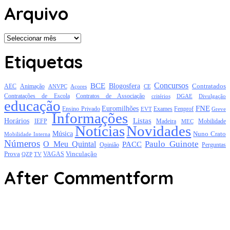
Arquivo
Arquivo
Etiquetas
Concursos
BCE
Blogosfera
Contratados
AEC
Animação
Açores
CE
ANVPC
Contratações de Escola
Contratos de Associação
critérios
DGAE
Divulgação
educação
FNE
Euromilhões
Exames
Ensino Privado
EVT
Fenprof
Greve
Informações
Listas
Horários
Mobilidade
IEFP
Madeira
MEC
Notícias
Novidades
Música
Nuno Crato
Mobilidade Interna
Números
Paulo Guinote
O Meu Quintal
PACC
Opinião
Perguntas
Prova
Vinculação
TV
VAGAS
QZP
After Commentform