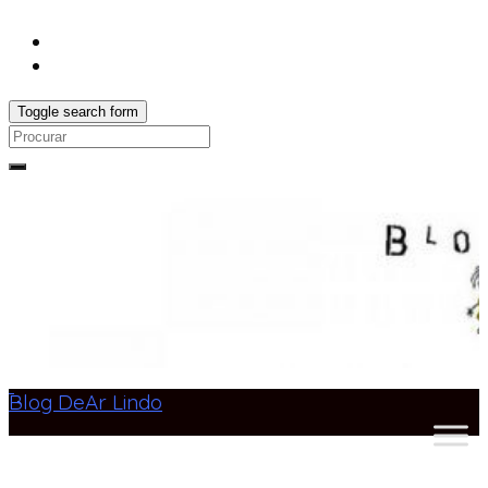
Toggle search form
Search
for:
Blog DeAr Lindo