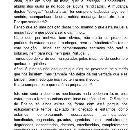
vista, quer em blogs do meio, quer a “colegas” “sindicalistas”,
alguns dos quais já no topo de alguns “sindicatos”. A mudança
destes “colegas” “sindicalistas” foi sempre o balbuciar algo sem
sentido, acompanhado de uma notória mudança de cor do rosto…
Por que seria/será?
Penso que só uma posição deste tipo, usando o que está na Lei a
nosso favor é que poderá ser o caminho…
Claro que, por motivos bem óbvios, não serão os presentes
partidos do estado a que isto chegou, nem os “sindicatos” a tomar
esta posição… Afinal ser perpétuamente escravos não será a
solução, nem para nós, nem para Portugal…
Temos que deixar de ser manipulados pelos mesmos do costume e
quebrar os grilhões.
Afinal é preciso não esquecer que eles se governam pelo medo
que nos incutem, mas também não deixa de ser verdade que eles
também têm medo que nós não tenhamos medo…
Basto cumprirmos o que está na própria Lei!!!!
Isto sim seria a doer e os neo-liberais nada poderiam fazer, pois
estaríamos a fazer as coisas com base na própria Lei… O Sistema
de Ensino só ainda existe na forma com está porque nós
estupidamente temos aceitado ter chegado e estarmos como
estamos: completamente escravizados, achincalhados,
humilhados, enganados, gozados, agredidos física e verbalmente,
degradados, desgastados, doentes, envelhecidos, completamente