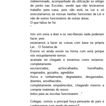
indeterminado, acompanhado da utilização se relógio
de ponto nas Escolas, sendo que não levávamos
trabalho para casa, pois não está na Lei e só
executaríamos as nossas tarefas funcionais de Lei e
não de outros funcionários de outras áreas.
O que faltou ler foi:
”
Isto sim seria a doer e os neo-liberais nada poderiam
fazer, pois
estaríamos a fazer as coisas com base na própria
Lei… O Sistema de
Ensino só ainda existe na forma com está porque
nós estupidamente temos
aceitado ter chegado e estarmos como estamos:
completamente
escravizados, achincalhados, humilhados,
enganados, gozados, agredidos
física e verbalmente, degradados, desgastados,
doentes, envelhecidos,
completamente empobrecidos, chegando mesmo a
comprar materiais do nosso
bolso para as escolas funcionarem…”
Colegas, somos a principal força pensante do país e
continuamos com medo de pensar?…