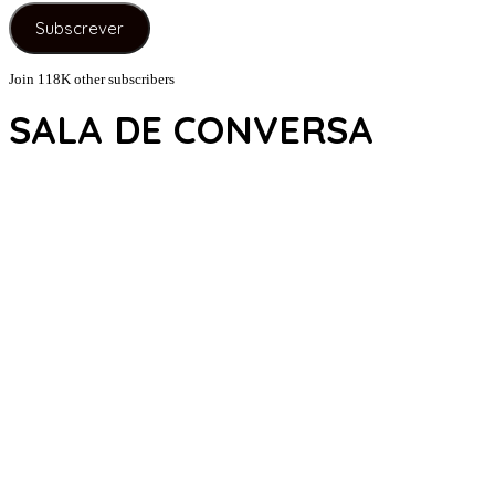
e-
Subscrever
mail
Join 118K other subscribers
SALA DE CONVERSA