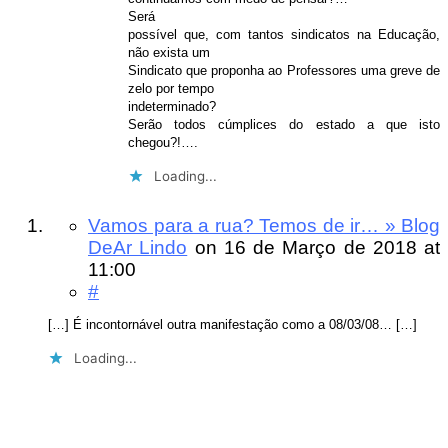
Será
possível que, com tantos sindicatos na Educação,
não exista um
Sindicato que proponha ao Professores uma greve de
zelo por tempo
indeterminado?
Serão todos cúmplices do estado a que isto
chegou?!….
Loading...
Vamos para a rua? Temos de ir… » Blog
DeAr Lindo
on
16 de Março de 2018
at
11:00
#
[…] É incontornável outra manifestação como a 08/03/08… […]
Loading...