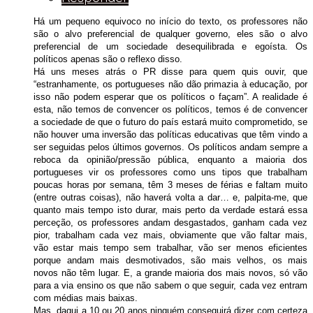
Há um pequeno equivoco no início do texto, os professores não
são o alvo preferencial de qualquer governo, eles são o alvo
preferencial de um sociedade desequilibrada e egoísta. Os
políticos apenas são o reflexo disso.
Há uns meses atrás o PR disse para quem quis ouvir, que
“estranhamente, os portugueses não dão primazia à educação, por
isso não podem esperar que os políticos o façam”. A realidade é
esta, não temos de convencer os políticos, temos é de convencer
a sociedade de que o futuro do país estará muito comprometido, se
não houver uma inversão das políticas educativas que têm vindo a
ser seguidas pelos últimos governos. Os políticos andam sempre a
reboca da opinião/pressão pública, enquanto a maioria dos
portugueses vir os professores como uns tipos que trabalham
poucas horas por semana, têm 3 meses de férias e faltam muito
(entre outras coisas), não haverá volta a dar… e, palpita-me, que
quanto mais tempo isto durar, mais perto da verdade estará essa
perceção, os professores andam desgastados, ganham cada vez
pior, trabalham cada vez mais, obviamente que vão faltar mais,
vão estar mais tempo sem trabalhar, vão ser menos eficientes
porque andam mais desmotivados, são mais velhos, os mais
novos não têm lugar. E, a grande maioria dos mais novos, só vão
para a via ensino os que não sabem o que seguir, cada vez entram
com médias mais baixas.
Mas, daqui a 10 ou 20 anos ninguém conseguirá dizer com certeza