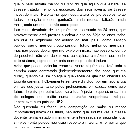
que o país estaria melhor ou pior do que aquilo que estará, se
tivesse tratado melhor da educação dos seus jovens, se tivesse
investido mais. Palpita-me que nessa altura os professores terão
todos formação inferior, ganharão ainda menos, faltarão ainda
mais, cada um que se safe como pode.
Isto é um desabafo de um professor contratado há 24 anos, que
provavelmente está prestes a deixar o ensino. Vejo os anos todos
em que fui explorado por estado do meu país, como serviço
público, são o meu contributo para um futuro melhor do meu país,
mas não posso deixar que me explorem mais, não posso e, dentro
do possível, não vou deixar, vou eu explorar o máximo que puder
este sistema, digno de um país com regime de ditadura.
Acho que podem calcular como se sente alguém que fará toda a
carreira como contratado (independentemente dos anos que ela
durar), quando vê um colega a queixar-se de que não chegará ao
topo da carreira!!! Obviamente sente-se dividido, por um lado a luta
é mais que justa, tanto pelos profissionais em causa, como pelo
futuro do país. por outro lado, se a luta é justa, o que dizer da luta
de colegas que estão numa situação vergonhosa, indigna,
impensável num país da UE?!
Não querendo eu fazer uma competição da maior ou menor
importância/justeza das lutas, não acho que alguma vez a classe
docente tenha estado minimamente interessada na segunda luta,
simplesmente porque não dizia respeito à maioria, e foi por ai que
as coisas começaram…