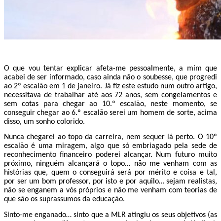
O que vou tentar explicar afeta-me pessoalmente, a mim que
acabei de ser informado, caso ainda não o soubesse, que progredi
ao 2º escalão em 1 de janeiro. Já fiz este estudo num outro artigo,
necessitava de trabalhar até aos 72 anos, sem congelamentos e
sem cotas para chegar ao 10.º escalão, neste momento, se
conseguir chegar ao 6.º escalão serei um homem de sorte, acima
disso, um sonho colorido.
Nunca chegarei ao topo da carreira, nem sequer lá perto. O 10º
escalão é uma miragem, algo que só embriagado pela sede de
reconhecimento financeiro poderei alcançar. Num futuro muito
próximo, ninguém alcançará o topo… não me venham com as
histórias que, quem o conseguirá será por mérito e coisa e tal,
por ser um bom professor, por isto e por aquilo… sejam realistas,
não se enganem a vós próprios e não me venham com teorias de
que são os suprassumos da educação.
Sinto-me enganado… sinto que a MLR atingiu os seus objetivos (as