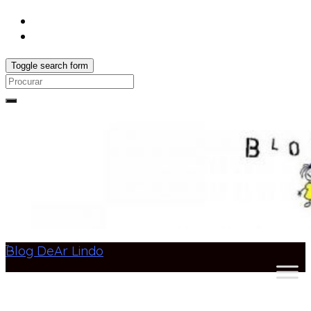
Toggle search form
Search
for:
Blog DeAr Lindo