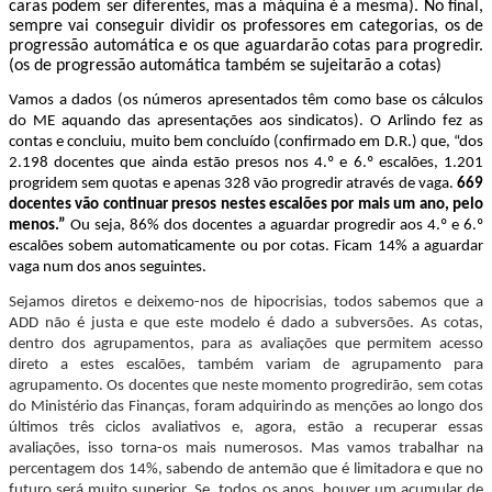
caras podem ser diferentes, mas a máquina é a mesma). No final,
sempre vai conseguir dividir os professores em categorias, os de
progressão automática e os que aguardarão cotas para progredir.
(os de progressão automática também se sujeitarão a cotas)
Vamos a dados (os números apresentados têm como base os cálculos
do ME aquando das apresentações aos sindicatos). O Arlindo fez as
contas e concluiu, muito bem concluído (confirmado em D.R.) que
, “dos
2.198 docentes que ainda estão presos nos 4.º e 6.º escalões, 1.201
progridem sem quotas e apenas 328 vão progredir através de vaga.
669
docentes vão continuar presos nestes escalões por mais um ano, pelo
menos.”
Ou seja, 86% dos docentes a aguardar progredir aos 4.º e 6.º
escalões sobem automaticamente ou por cotas. Ficam 14% a aguardar
vaga num dos anos seguintes.
Sejamos diretos e deixemo-nos de hipocrisias, todos sabemos que a
ADD não é justa e que este modelo é dado a subversões. As cotas,
dentro dos agrupamentos, para as avaliações que permitem acesso
direto a estes escalões, também variam de agrupamento para
agrupamento. Os docentes que neste momento progredirão, sem cotas
do Ministério das Finanças, foram adquirindo as menções ao longo dos
últimos três ciclos avaliativos e, agora, estão a recuperar essas
avaliações, isso torna-os mais numerosos. Mas vamos trabalhar na
percentagem dos 14%, sabendo de antemão que é limitadora e que no
futuro será muito superior. Se, todos os anos, houver um acumular de