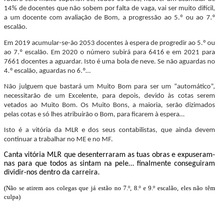
14% de docentes que não sobem por falta de vaga, vai ser muito difícil,
a um docente com avaliação de Bom, a progressão ao 5.º ou ao 7.º
escalão.
Em 2019 acumular-se-ão 2053 docentes à espera de progredir ao 5.º ou
ao 7.º escalão. Em 2020 o número subirá para 6416 e em 2021 para
7661 docentes a aguardar. Isto é uma bola de neve. Se não aguardas no
4.º escalão, aguardas no 6.º…
Não julguem que bastará um Muito Bom para ser um “automático”,
necessitarão de um Excelente, para depois, devido às cotas serem
vetados ao Muito Bom. Os Muito Bons, a maioria, serão dizimados
pelas cotas e só lhes atribuirão o Bom, para ficarem à espera…
Isto é a vitória da MLR e dos seus contabilistas, que ainda devem
continuar a trabalhar no ME e no MF.
Canta vitória MLR que desenterraram as tuas obras e expuseram-
nas para que todos as sintam na pele… finalmente conseguiram
dividir-nos dentro da carreira.
(Não se atirem aos colegas que já estão no 7.º, 8.º e 9.º escalão, eles não têm
culpa)