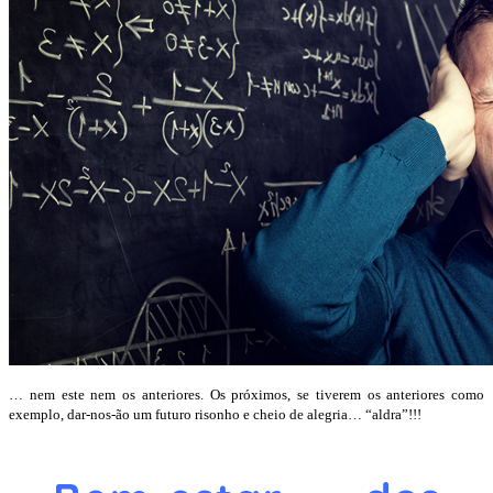
… nem este nem os anteriores. Os próximos, se tiverem os anteriores como
exemplo, dar-nos-ão um futuro risonho e cheio de alegria… “aldra”!!!