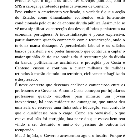
evidente. Que o digam os diferentes serviços públicos, com o
SNS à cabeça, garroteados pelas cativações de Centeno.
Pese embora o crescimento verificado, a verdade é que a acção
do Estado, como dinamizador económico, está fortemente
condicionada pelo custo da enorme dívida pública. Assim, não se
vê uma significativa correcção dos desequilíbrios persistentes na
economia portuguesa. A industrialização é pouco expressiva,
particularmente quando comparada com a terciarização, onde o
turismo marca destaque. A precariedade laboral e os salários
baixos persistem e é o poder financeiro que continua a captar o
maior quinhão da riqueza produzida. A reestruturação da dívida
da banca, politicamente acarinhada e protegida por Costa e
Centeno, custou e continua a custar milhares de milhões
retirados à coesão de todo um território, ciclicamente fragilizado
e desprezado.
É neste contexto que devemos analisar o contencioso entre os
professores e o Governo. António Costa começou por injuriar os
professores quando escolheu para ministro um jovem
inexperiente, há anos residente no estrangeiro, que nunca deu
uma aula ou escreveu uma linha sobre Educação, sem currículo
que o qualificasse para o cargo. Como era previsível, o que
estava mal não foi corrigido, boa parte do que estava bem tem
vindo a ser destruído e muito do péssimo de outrora foi
recuperado.
Mas à injúria, o Governo acrescentou agora o insulto. Porque é