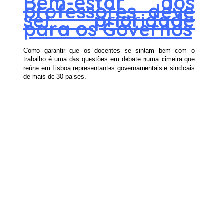
Bem-estar dos
professores deve
ser prioridade
para os Governos
Como garantir que os docentes se sintam bem com o
trabalho é uma das questões em debate numa cimeira que
reúne em Lisboa representantes governamentais e sindicais
de mais de 30 países.