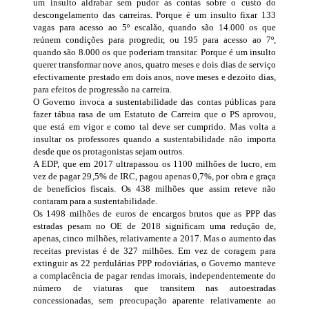
um insulto aldrabar sem pudor as contas sobre o custo do
descongelamento das carreiras. Porque é um insulto fixar 133
vagas para acesso ao 5º escalão, quando são 14.000 os que
reúnem condições para progredir, ou 195 para acesso ao 7º,
quando são 8.000 os que poderiam transitar. Porque é um insulto
querer transformar nove anos, quatro meses e dois dias de serviço
efectivamente prestado em dois anos, nove meses e dezoito dias,
para efeitos de progressão na carreira.
O Governo invoca a sustentabilidade das contas públicas para
fazer tábua rasa de um Estatuto de Carreira que o PS aprovou,
que está em vigor e como tal deve ser cumprido. Mas volta a
insultar os professores quando a sustentabilidade não importa
desde que os protagonistas sejam outros.
A EDP, que em 2017 ultrapassou os 1100 milhões de lucro, em
vez de pagar 29,5% de IRC, pagou apenas 0,7%, por obra e graça
de benefícios fiscais. Os 438 milhões que assim reteve não
contaram para a sustentabilidade.
Os 1498 milhões de euros de encargos brutos que as PPP das
estradas pesam no OE de 2018 significam uma redução de,
apenas, cinco milhões, relativamente a 2017. Mas o aumento das
receitas previstas é de 327 milhões. Em vez de coragem para
extinguir as 22 perdulárias PPP rodoviárias, o Governo manteve
a complacência de pagar rendas imorais, independentemente do
número de viaturas que transitem nas autoestradas
concessionadas, sem preocupação aparente relativamente ao