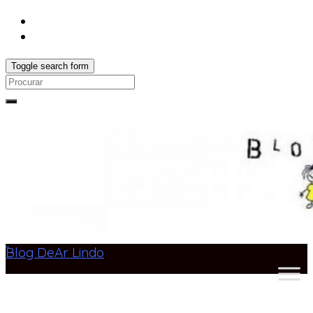
Toggle search form
Search
for:
Blog DeAr Lindo