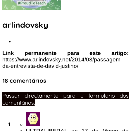
arlindovsky
Link permanente para este artigo:
https://www.arlindovsky.net/2014/03/passagem-
da-entrevista-de-david-justino/
18 comentários
Passar directamente para o formulário dos
comentários,
ULTRALIBERAL
on
17 de Março de