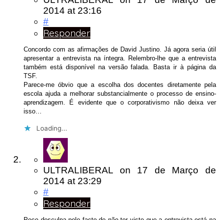
2014
at 23:16
#
Responder
Concordo com as afirmações de David Justino. Já agora seria útil
apresentar a entrevista na íntegra. Relembro-lhe que a entrevista
também está disponível na versão falada. Basta ir à página da
TSF.
Parece-me óbvio que a escolha dos docentes diretamente pela
escola ajuda a melhorar substancialmente o processo de ensino-
aprendizagem. É evidente que o corporativismo não deixa ver
isso…
Loading...
ULTRALIBERAL
on
17 de Março de
2014
at 23:29
#
Responder
Peço desculpa pelo facto de não ter visto que a entrevista está na