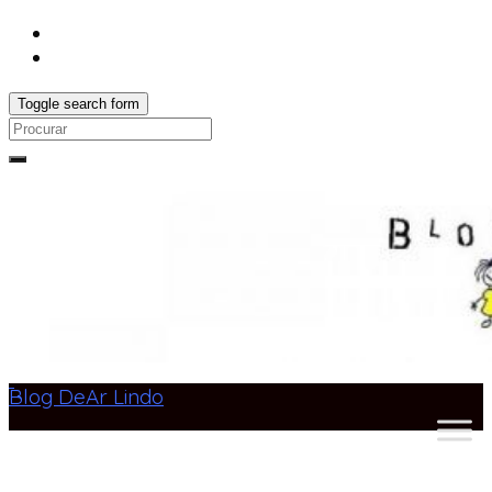
Toggle search form
Search
for:
Blog DeAr Lindo