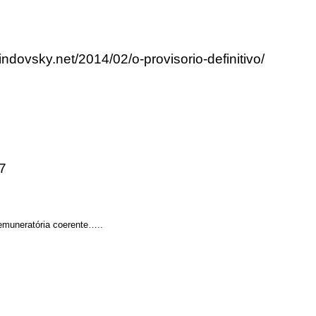
indovsky.net/2014/02/o-provisorio-definitivo/
47
emuneratória coerente…..