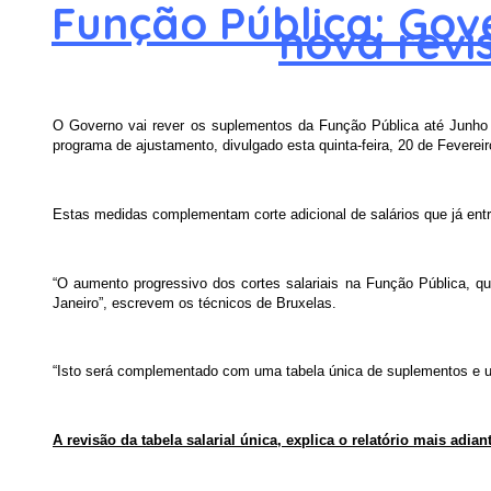
Função Pública: Gov
nova revi
O Governo vai rever os suplementos da Função Pública até Junho e
programa de ajustamento, divulgado esta quinta-feira, 20 de Fevereir
Estas medidas complementam corte adicional de salários que já entro
“O aumento progressivo dos cortes salariais na Função Pública, qu
Janeiro”, escrevem os técnicos de Bruxelas.
“Isto será complementado com uma tabela única de suplementos e 
A revisão da tabela salarial única, explica o relatório mais adia