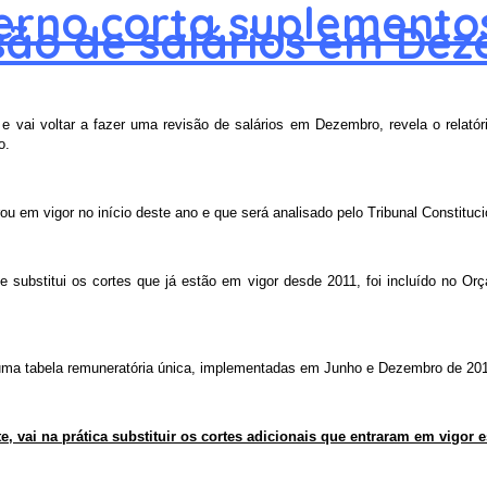
erno corta suplemento
são de salários em De
 vai voltar a fazer uma revisão de salários em Dezembro, revela o relató
o.
u em vigor no início deste ano e que será analisado pelo Tribunal Constituci
e substitui os cortes que já estão em vigor desde 2011, foi incluído no O
uma tabela remuneratória única, implementadas em Junho e Dezembro de 201
nte, vai na prática substituir os cortes adicionais que entraram em vigor 