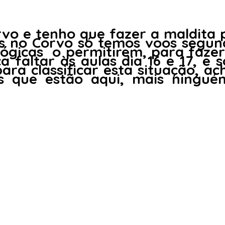
rvo e tenho que fazer a maldita 
as no Corvo só temos voos
segund
ológicas o permitirem, para faze
a faltar às aulas dia 16 e 17, e 
ra classificar esta situação, acho
os que estão aqui, mais ningu