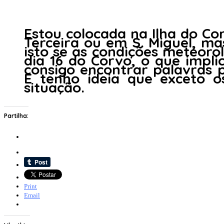
Estou colocada na Ilha do Co
Terceira ou em S. Miguel, m
isto se as condições meteor
dia 16 do Corvo, o que implic
consigo encontrar palavras pa
E tenho ideia que exceto 
situação.
Partilha:
Print
Email