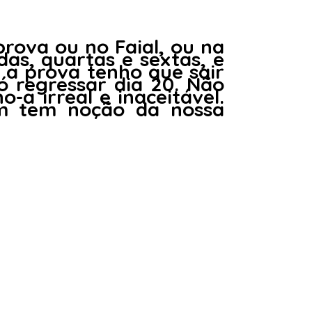
prova ou no Faial, ou na
as, quartas e sextas
, e
r a prova
tenho que sair
só regressar dia 20
. Não
-a irreal e inaceitável.
ém tem noção da nossa