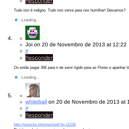
Responder
Tudo isto é indigno. Tudo isto serve para nos humilhar! Deixamos?
Loading...
Joi
on
20 de Novembro de 2013
at 12:22
#
Responder
Ou então pagar 30€ para ir de semi rígido para as Flores e apanhar lá
Loading...
whiteball
on
20 de Novembro de 2013
at 
#
Responder
http://omocho.info/mocho4/?p=11226