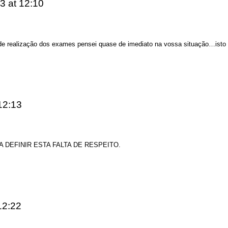
13
at 12:10
is de realização dos exames pensei quase de imediato na vossa situação…is
12:13
DEFINIR ESTA FALTA DE RESPEITO.
12:22