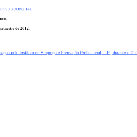
ram 98.319.892,14€.
ouco.
 semestre de 2012.
agos pelo Instituto de Emprego e Formação Profissional, I. P., durante o 2°