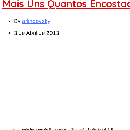
Mais Uns Quantos Encosta
By
arlindovsky
3 de Abril de 2013
… apoiados pelo Instituto do Emprego e da Formação Profissional, I. P.