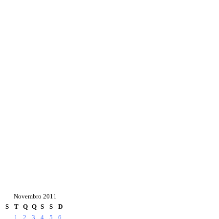
Novembro 2011
S
T
Q
Q
S
S
D
1
2
3
4
5
6