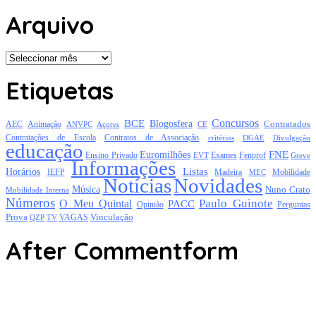
Arquivo
Arquivo
Etiquetas
Concursos
BCE
Blogosfera
Contratados
AEC
Animação
Açores
CE
ANVPC
Contratações de Escola
Contratos de Associação
critérios
DGAE
Divulgação
educação
FNE
Euromilhões
Exames
Ensino Privado
EVT
Fenprof
Greve
Informações
Listas
Horários
Mobilidade
IEFP
Madeira
MEC
Notícias
Novidades
Música
Nuno Crato
Mobilidade Interna
Números
Paulo Guinote
O Meu Quintal
PACC
Opinião
Perguntas
Prova
Vinculação
TV
VAGAS
QZP
After Commentform