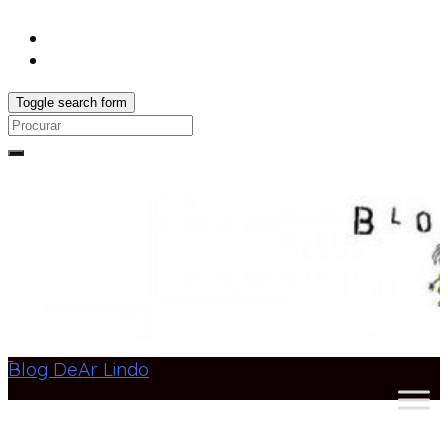
Toggle search form
Search
for:
Blog DeAr Lindo