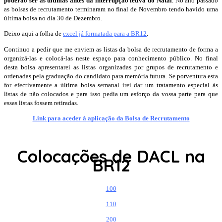
poderão ser as últimas antes da interrupção letiva do Natal
. No ano passado
as bolsas de recrutamento terminaram no final de Novembro tendo havido uma
última bolsa no dia 30 de Dezembro.
Deixo aqui a folha de
excel já formatada para a BR12
.
Continuo a pedir que me enviem as listas da bolsa de recrutamento de forma a
organizá-las e colocá-las neste espaço para conhecimento público. No final
desta bolsa apresentarei as listas organizadas por grupos de recrutamento e
ordenadas pela graduação do candidato para memória futura. Se porventura esta
for efectivamente a última bolsa semanal irei dar um tratamento especial às
listas de não colocados e para isso pedia um esforço da vossa parte para que
essas listas fossem retiradas.
Link para aceder à aplicação da Bolsa de Recrutamento
Colocações de DACL na
BR12
100
110
200