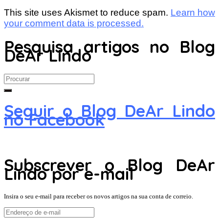
This site uses Akismet to reduce spam.
Learn how
your comment data is processed.
Pesquisa artigos no Blog
DeAr Lindo
Search
for:
Seguir o Blog DeAr Lindo
no Facebook
Subscrever o Blog DeAr
Lindo por e-mail
Insira o seu e-mail para receber os novos artigos na sua conta de correio.
Endereço