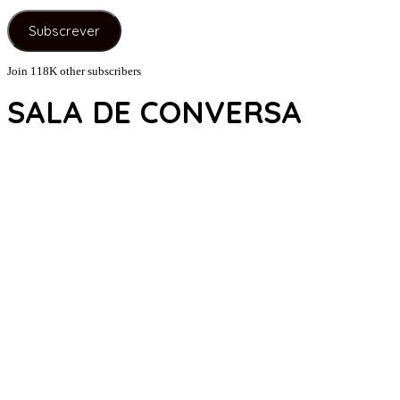
de
e-
Subscrever
mail
Join 118K other subscribers
SALA DE CONVERSA