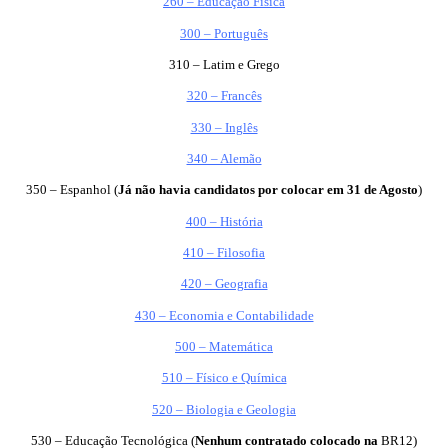
260 – Educação Física
300 – Português
310 – Latim e Grego
320 – Francês
330 – Inglês
340 – Alemão
350 – Espanhol (
Já não havia candidatos por colocar em 31 de Agosto
)
400 – História
410 – Filosofia
420 – Geografia
430 – Economia e Contabilidade
500 – Matemática
510 – Físico e Química
520 – Biologia e Geologia
530 – Educação Tecnológica (
Nenhum contratado colocado na
BR12)