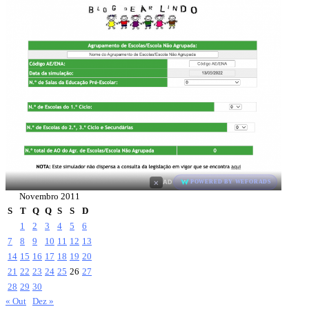
×
AD
POWERED BY WEFORADS
Novembro 2011
S
T
Q
Q
S
S
D
1
2
3
4
5
6
7
8
9
10
11
12
13
14
15
16
17
18
19
20
21
22
23
24
25
26
27
28
29
30
« Out
Dez »