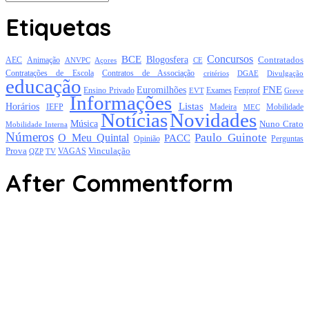
Etiquetas
Concursos
BCE
Blogosfera
Contratados
AEC
Animação
Açores
CE
ANVPC
Contratações de Escola
Contratos de Associação
critérios
DGAE
Divulgação
educação
FNE
Euromilhões
Exames
Ensino Privado
EVT
Fenprof
Greve
Informações
Listas
Horários
Mobilidade
IEFP
Madeira
MEC
Notícias
Novidades
Música
Nuno Crato
Mobilidade Interna
Números
Paulo Guinote
O Meu Quintal
PACC
Opinião
Perguntas
Prova
Vinculação
TV
VAGAS
QZP
After Commentform