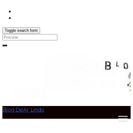
Toggle search form
Search
for:
Blog DeAr Lindo