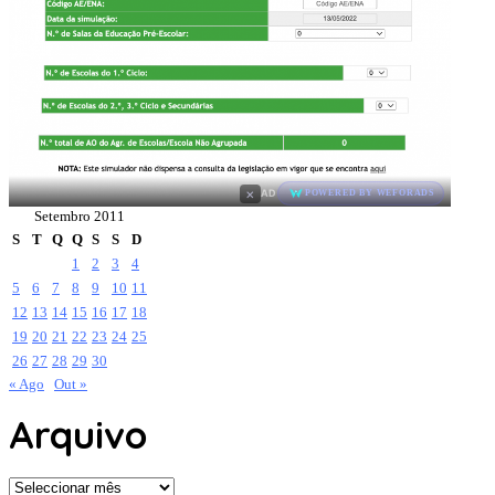
×
AD
POWERED BY WEFORADS
Setembro 2011
S
T
Q
Q
S
S
D
1
2
3
4
5
6
7
8
9
10
11
12
13
14
15
16
17
18
19
20
21
22
23
24
25
26
27
28
29
30
« Ago
Out »
Arquivo
Arquivo