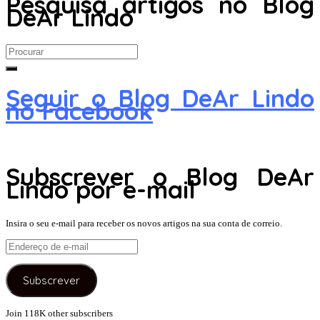
Pesquisa artigos no Blog
DeAr Lindo
Search
for:
Seguir o Blog DeAr Lindo
no Facebook
Subscrever o Blog DeAr
Lindo por e-mail
Insira o seu e-mail para receber os novos artigos na sua conta de correio.
Endereço
de
e-
Subscrever
mail
Join 118K other subscribers