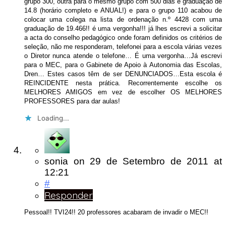
grupo 300, outra para o mesmo grupo com 500 dias e graduação de
14.8 (horário completo e ANUAL!) e para o grupo 110 acabou de
colocar uma colega na lista de ordenação n.º 4428 com uma
graduação de 19.466!! é uma vergonha!!! já lhes escrevi a solicitar
a acta do conselho pedagógico onde foram definidos os critérios de
seleção, não me responderam, telefonei para a escola várias vezes
o Diretor nunca atende o telefone… É uma vergonha…Já escrevi
para o MEC, para o Gabinete de Apoio à Autonomia das Escolas,
Dren… Estes casos têm de ser DENUNCIADOS…Esta escola é
REINCIDENTE nesta prática. Recorrentemente escolhe os
MELHORES AMIGOS em vez de escolher OS MELHORES
PROFESSORES para dar aulas!
Loading...
sonia
on
29 de Setembro de 2011
at
12:21
#
Responder
Pessoal!! TVI24!! 20 professores acabaram de invadir o MEC!!