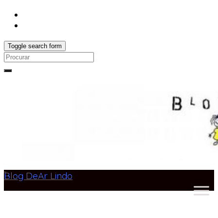
Toggle search form
Search
for:
Blog DeAr Lindo