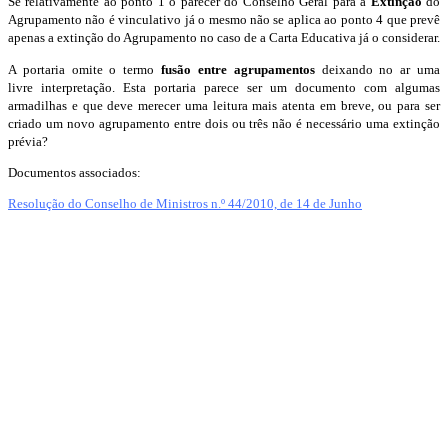
Se relativamente ao ponto 1 o parecer do Conselho Geral para a
Extinção
do
Agrupamento não é vinculativo já o mesmo não se aplica ao ponto 4 que prevê
apenas a extinção do Agrupamento no caso de a Carta Educativa já o considerar.
A portaria omite o termo
fusão entre agrupamentos
deixando no ar uma
livre interpretação. Esta portaria parece ser um documento com algumas
armadilhas e que deve merecer uma leitura mais atenta em breve, ou para ser
criado um novo agrupamento entre dois ou três não é necessário uma extinção
prévia?
Documentos associados:
Resolução do Conselho de Ministros n.º 44/2010, de 14 de Junho