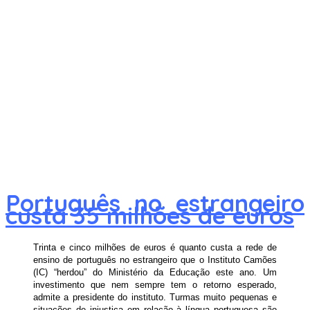
Português no estrangeiro
custa 35 milhões de euros
Trinta e cinco milhões de euros é quanto custa a rede de
ensino de português no estrangeiro que o Instituto Camões
(IC) “herdou” do Ministério da Educação este ano. Um
investimento que nem sempre tem o retorno esperado,
admite a presidente do instituto. Turmas muito pequenas e
situações de injustiça em relação à língua portuguesa são