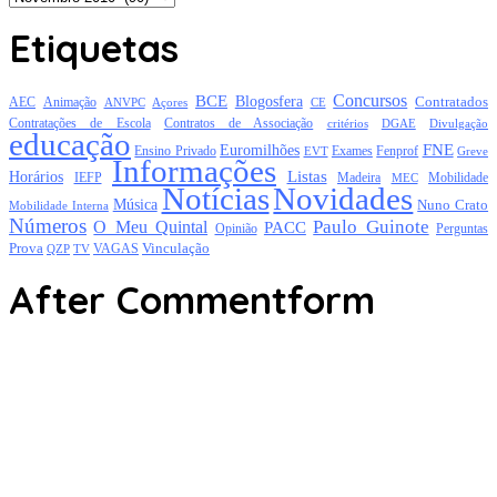
Etiquetas
Concursos
BCE
Blogosfera
Contratados
AEC
Animação
Açores
CE
ANVPC
Contratações de Escola
Contratos de Associação
critérios
DGAE
Divulgação
educação
FNE
Euromilhões
Exames
Ensino Privado
EVT
Fenprof
Greve
Informações
Listas
Horários
Mobilidade
IEFP
Madeira
MEC
Notícias
Novidades
Música
Nuno Crato
Mobilidade Interna
Números
Paulo Guinote
O Meu Quintal
PACC
Opinião
Perguntas
Prova
Vinculação
TV
VAGAS
QZP
After Commentform