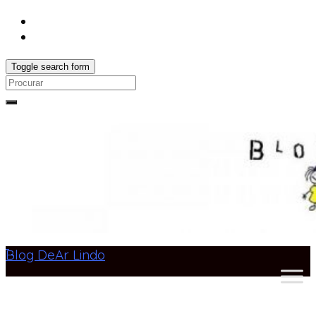
Toggle search form
Search
for:
Blog DeAr Lindo