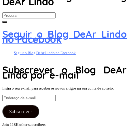
DeAr Lindo
Search
for:
Seguir o Blog DeAr Lindo
no Facebook
Seguir o Blog DeAr Lindo no Facebook
Subscrever o Blog DeAr
Lindo por e-mail
Insira o seu e-mail para receber os novos artigos na sua conta de correio.
Endereço
de
e-
Subscrever
mail
Join 118K other subscribers