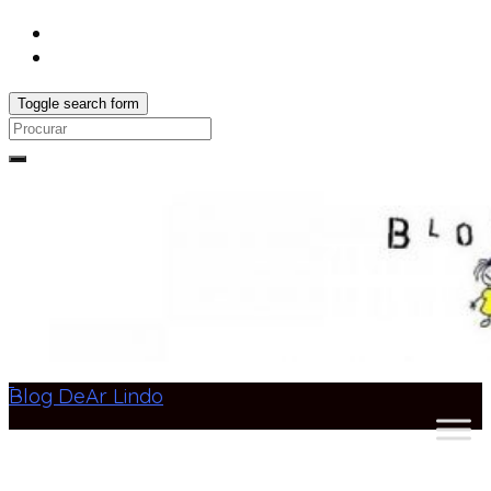
Toggle search form
Search
for:
Blog DeAr Lindo