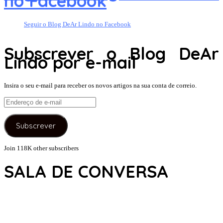
no Facebook
Seguir o Blog DeAr Lindo no Facebook
Subscrever o Blog DeAr
Lindo por e-mail
Insira o seu e-mail para receber os novos artigos na sua conta de correio.
Endereço
de
e-
Subscrever
mail
Join 118K other subscribers
SALA DE CONVERSA