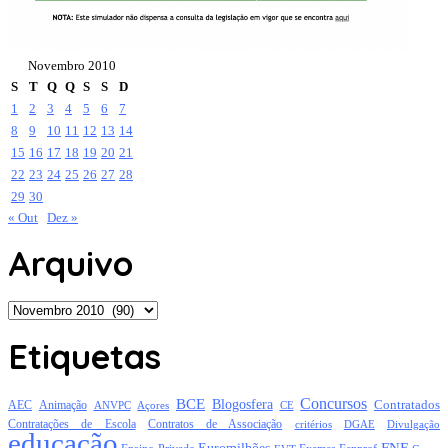
Novembro 2010
S
T
Q
Q
S
S
D
1
2
3
4
5
6
7
8
9
10
11
12
13
14
15
16
17
18
19
20
21
22
23
24
25
26
27
28
29
30
« Out
Dez »
Arquivo
Arquivo
Etiquetas
Concursos
BCE
Blogosfera
Contratados
AEC
Animação
Açores
CE
ANVPC
Contratações de Escola
Contratos de Associação
critérios
DGAE
Divulgação
educação
FNE