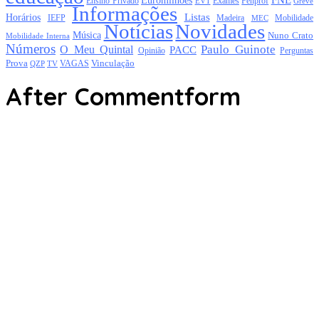
Euromilhões
Exames
Ensino Privado
EVT
Fenprof
Greve
Informações
Listas
Horários
Mobilidade
IEFP
Madeira
MEC
Notícias
Novidades
Música
Nuno Crato
Mobilidade Interna
Números
Paulo Guinote
O Meu Quintal
PACC
Opinião
Perguntas
Prova
Vinculação
TV
VAGAS
QZP
After Commentform