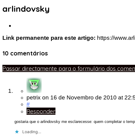
arlindovsky
Link permanente para este artigo:
https://www.ar
10 comentários
Passar directamente para o formulário dos coment
petrix
on
16 de Novembro de 2010
at 22:
#
Responder
gostaria que o arlindovsky me esclarecesse: quem completar o temp
Loading...