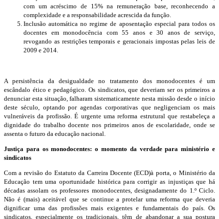
com um acréscimo de 15% na remuneração base, reconhecendo a
complexidade e a responsabilidade acrescida da função.
Inclusão automática no regime de aposentação especial para todos os
docentes em monodocência com 55 anos e 30 anos de serviço,
revogando as restrições temporais e geracionais impostas pelas leis de
2009 e 2014.
A persistência da desigualdade no tratamento dos monodocentes é um
escândalo ético e pedagógico. Os sindicatos, que deveriam ser os primeiros a
denunciar esta situação, falharam sistematicamente nesta missão desde o início
deste século, optando por agendas corporativas que negligenciam os mais
vulneráveis da profissão. É urgente uma reforma estrutural que restabeleça a
dignidade do trabalho docente nos primeiros anos de escolaridade, onde se
assenta o futuro da educação nacional.
Justiça para os monodocentes: o momento da verdade para ministério e
sindicatos
Com a revisão do Estatuto da Carreira Docente (ECD)à porta, o Ministério da
Educação tem uma oportunidade histórica para corrigir as injustiças que há
décadas assolam os professores monodocentes, designadamente do 1.º Ciclo.
Não é (mais) aceitável que se continue a protelar uma reforma que deveria
dignificar uma das profissões mais exigentes e fundamentais do país. Os
sindicatos, especialmente os tradicionais, têm de abandonar a sua postura