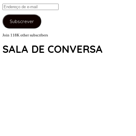
Endereço
de
e-
Subscrever
mail
Join 118K other subscribers
SALA DE CONVERSA