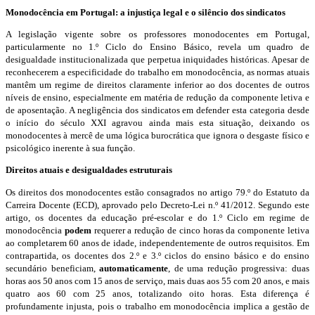
Monodocência em Portugal: a injustiça legal e o silêncio dos sindicatos
A legislação vigente sobre os professores monodocentes em Portugal,
particularmente no 1.º Ciclo do Ensino Básico, revela um quadro de
desigualdade institucionalizada que perpetua iniquidades históricas. Apesar de
reconhecerem a especificidade do trabalho em monodocência, as normas atuais
mantêm um regime de direitos claramente inferior ao dos docentes de outros
níveis de ensino, especialmente em matéria de redução da componente letiva e
de aposentação. A negligência dos sindicatos em defender esta categoria desde
o início do século XXI agravou ainda mais esta situação, deixando os
monodocentes à mercê de uma lógica burocrática que ignora o desgaste físico e
psicológico inerente à sua função.
Direitos atuais e desigualdades estruturais
Os direitos dos monodocentes estão consagrados no artigo 79.º do Estatuto da
Carreira Docente (ECD), aprovado pelo Decreto-Lei n.º 41/2012. Segundo este
artigo, os docentes da educação pré-escolar e do 1.º Ciclo em regime de
monodocência
podem
requerer a redução de cinco horas da componente letiva
ao completarem 60 anos de idade, independentemente de outros requisitos. Em
contrapartida, os docentes dos 2.º e 3.º ciclos do ensino básico e do ensino
secundário beneficiam,
automaticamente
, de uma redução progressiva: duas
horas aos 50 anos com 15 anos de serviço, mais duas aos 55 com 20 anos, e mais
quatro aos 60 com 25 anos, totalizando oito horas. Esta diferença é
profundamente injusta, pois o trabalho em monodocência implica a gestão de