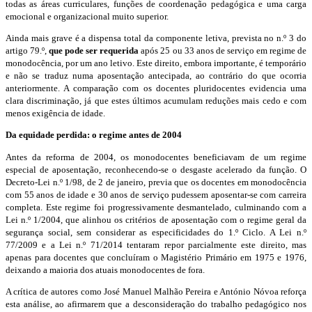
todas as áreas curriculares, funções de coordenação pedagógica e uma carga
emocional e organizacional muito superior.
Ainda mais grave é a dispensa total da componente letiva, prevista no n.º 3 do
artigo 79.º,
que pode ser requerida
após 25 ou 33 anos de serviço em regime de
monodocência, por um ano letivo. Este direito, embora importante, é temporário
e não se traduz numa aposentação antecipada, ao contrário do que ocorria
anteriormente. A comparação com os docentes pluridocentes evidencia uma
clara discriminação, já que estes últimos acumulam reduções mais cedo e com
menos exigência de idade.
Da equidade perdida: o regime antes de 2004
Antes da reforma de 2004, os monodocentes beneficiavam de um regime
especial de aposentação, reconhecendo-se o desgaste acelerado da função. O
Decreto-Lei n.º 1/98, de 2 de janeiro, previa que os docentes em monodocência
com 55 anos de idade e 30 anos de serviço pudessem aposentar-se com carreira
completa. Este regime foi progressivamente desmantelado, culminando com a
Lei n.º 1/2004, que alinhou os critérios de aposentação com o regime geral da
segurança social, sem considerar as especificidades do 1.º Ciclo. A Lei n.º
77/2009 e a Lei n.º 71/2014 tentaram repor parcialmente este direito, mas
apenas para docentes que concluíram o Magistério Primário em 1975 e 1976,
deixando a maioria dos atuais monodocentes de fora.
A crítica de autores como José Manuel Malhão Pereira e António Nóvoa reforça
esta análise, ao afirmarem que a desconsideração do trabalho pedagógico nos