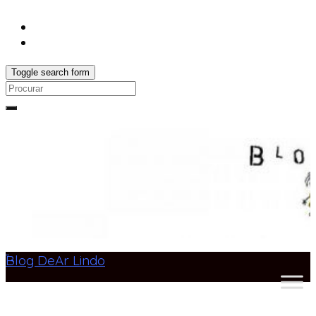
Toggle search form
Search
for:
Blog DeAr Lindo