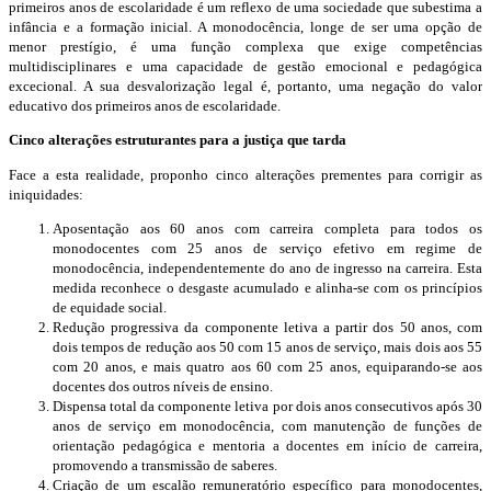
primeiros anos de escolaridade é um reflexo de uma sociedade que subestima a
infância e a formação inicial. A monodocência, longe de ser uma opção de
menor prestígio, é uma função complexa que exige competências
multidisciplinares e uma capacidade de gestão emocional e pedagógica
excecional. A sua desvalorização legal é, portanto, uma negação do valor
educativo dos primeiros anos de escolaridade.
Cinco alterações estruturantes para a justiça que tarda
Face a esta realidade, proponho cinco alterações prementes para corrigir as
iniquidades:
Aposentação aos 60 anos com carreira completa para todos os
monodocentes com 25 anos de serviço efetivo em regime de
monodocência, independentemente do ano de ingresso na carreira. Esta
medida reconhece o desgaste acumulado e alinha-se com os princípios
de equidade social.
Redução progressiva da componente letiva a partir dos 50 anos, com
dois tempos de redução aos 50 com 15 anos de serviço, mais dois aos 55
com 20 anos, e mais quatro aos 60 com 25 anos, equiparando-se aos
docentes dos outros níveis de ensino.
Dispensa total da componente letiva por dois anos consecutivos após 30
anos de serviço em monodocência, com manutenção de funções de
orientação pedagógica e mentoria a docentes em início de carreira,
promovendo a transmissão de saberes.
Criação de um escalão remuneratório específico para monodocentes,