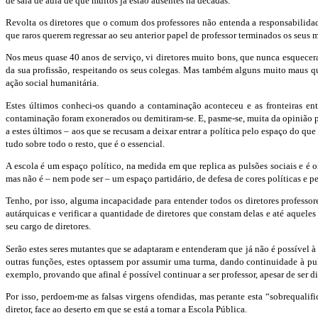
de sala de aula de que muitos já estão ausentes há décadas.
Revolta os diretores que o comum dos professores não entenda a responsabilid
que raros querem regressar ao seu anterior papel de professor terminados os seus m
Nos meus quase 40 anos de serviço, vi diretores muito bons, que nunca esquecer
da sua profissão, respeitando os seus colegas. Mas também alguns muito maus q
ação social humanitária.
Estes últimos conheci-os quando a contaminação aconteceu e as fronteiras ent
contaminação foram exonerados ou demitiram-se. E, pasme-se, muita da opinião p
a estes últimos – aos que se recusam a deixar entrar a política pelo espaço do q
tudo sobre todo o resto, que é o essencial.
A escola é um espaço político, na medida em que replica as pulsões sociais e é
mas não é – nem pode ser – um espaço partidário, de defesa de cores políticas e 
Tenho, por isso, alguma incapacidade para entender todos os diretores professore
autárquicas e verificar a quantidade de diretores que constam delas e até aquel
seu cargo de diretores.
Serão estes seres mutantes que se adaptaram e entenderam que já não é possível à
outras funções, estes optassem por assumir uma turma, dando continuidade à pu
exemplo, provando que afinal é possível continuar a ser professor, apesar de ser di
Por isso, perdoem-me as falsas virgens ofendidas, mas perante esta “sobrequal
diretor, face ao deserto em que se está a tornar a Escola Pública.