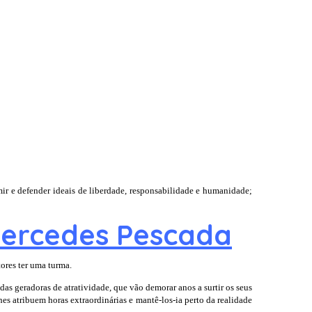
ir e defender ideais de liberdade, responsabilidade e humanidade;
 Mercedes Pescada
ores ter uma turma.
as geradoras de atratividade, que vão demorar anos a surtir os seus
es atribuem horas extraordinárias e mantê-los-ia perto da realidade