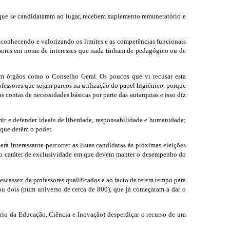
ue se candidataram ao lugar, recebem suplemento remuneratório e
econhecendo e valorizando os limites e as competências funcionais
essores em nome de interesses que nada tinham de pedagógico ou de
 em órgãos como o Conselho Geral. Os poucos que vi recusar esta
essores que sejam parcos na utilização do papel higiénico, porque
 contas de necessidades básicas por parte das autarquias e isso diz
ir e defender ideais de liberdade, responsabilidade e humanidade;
 que detêm o poder.
rá interessante percorrer as listas candidatas às próximas eleições
ere o caráter de exclusividade em que devem manter o desempenho do
escassez de professores qualificados e ao facto de terem tempo para
 ou dois (num universo de cerca de 800), que já começaram a dar o
ério da Educação, Ciência e Inovação) desperdiçar o recurso de um