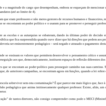
ade e a magnitude do cargo que desempenham, embora se esqueçam de mencionar q
andatos (até ao limite de 4).
am que eram professores e não meros gestores de recursos humanos e financeiros, r
ue se encostaram ao poder político e o usaram para se promover e perseguir prof
re as escolas e as autarquias se esbateram, dando às últimas poder de decisão
ública que fica surpreendida quando ouve dizer que há direções que pedem aos prof
ue deveria ser eminentemente pedagógico – será negado e atrasado o pagamento destas
 onde se ensinam os valores que permitem desenvolver o pensamento crítico e assum
perseguição aos que, democraticamente, instituem espaços de reflexão diferentes dos
s que se encostam ao poder político para prosseguir caminho nas suas carreiras. Se
es que, de anteriores campanhas, se encontram agora em funções, quando a lei ref
 escola sobreviver sem esta contaminação? É que parece-me mais lógico que, face à 
lsão pedagógica que anima intrinsecamente qualquer professor. Existe, aliás, um
retor.
ificação” de tantos diretores, não consigo compreender como pode o MECI (Minist