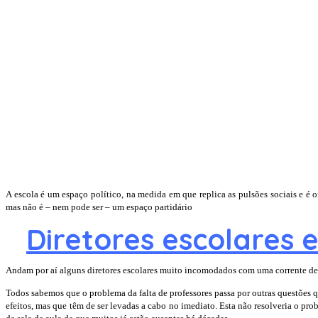
A escola é um espaço político, na medida em que replica as pulsões sociais e é
mas não é – nem pode ser – um espaço partidário
Diretores escolares 
Andam por aí alguns diretores escolares muito incomodados com uma corrente de o
Todos sabemos que o problema da falta de professores passa por outras questões qu
efeitos, mas que têm de ser levadas a cabo no imediato. Esta não resolveria o pr