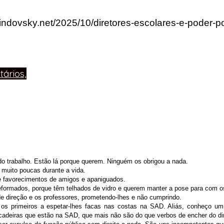
lindovsky.net/2025/10/diretores-escolares-e-poder-
ários,
do trabalho. Estão lá porque querem. Ninguém os obrigou a nada.
u muito poucas durante a vida.
e favorecimentos de amigos e apaniguados.
eformados, porque têm telhados de vidro e querem manter a pose para com o
e direção e os professores, prometendo-lhes e não cumprindo.
s primeiros a espetar-lhes facas nas costas na SAD. Aliás, conheço um 
adeiras que estão na SAD, que mais não são do que verbos de encher do dire