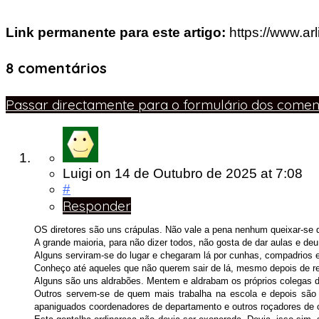
Link permanente para este artigo:
https://www.ar
8 comentários
Passar directamente para o formulário dos coment
Luigi
on
14 de Outubro de 2025
at 7:08
#
Responder
OS diretores são uns crápulas. Não vale a pena nenhum queixar-se 
A grande maioria, para não dizer todos, não gosta de dar aulas e de
Alguns serviram-se do lugar e chegaram lá por cunhas, compadrios 
Conheço até aqueles que não querem sair de lá, mesmo depois de r
Alguns são uns aldrabões. Mentem e aldrabam os próprios colegas d
Outros servem-se de quem mais trabalha na escola e depois são o
apaniguados coordenadores de departamento e outros roçadores de c