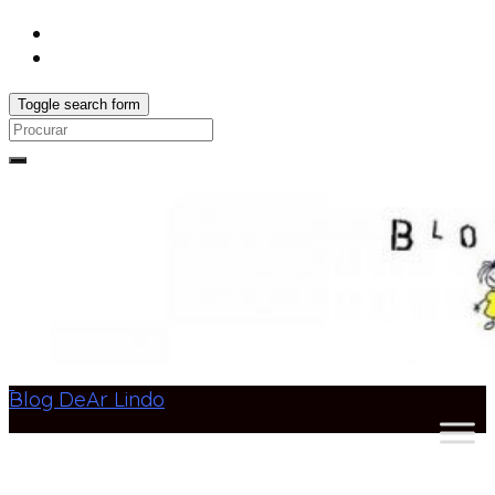
Toggle search form
Search
for:
Blog DeAr Lindo