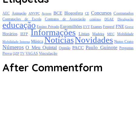
Concursos
BCE
Blogosfera
Contratados
AEC
Animação
Açores
CE
ANVPC
Contratações de Escola
Contratos de Associação
critérios
DGAE
Divulgação
educação
FNE
Euromilhões
Exames
Ensino Privado
EVT
Fenprof
Greve
Informações
Listas
Horários
Mobilidade
IEFP
Madeira
MEC
Notícias
Novidades
Música
Nuno Crato
Mobilidade Interna
Números
Paulo Guinote
O Meu Quintal
PACC
Opinião
Perguntas
Prova
Vinculação
TV
VAGAS
QZP
After Commentform