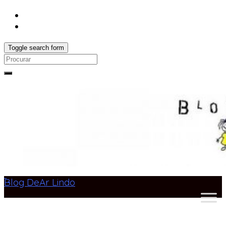
Toggle search form
Search
for:
Blog DeAr Lindo