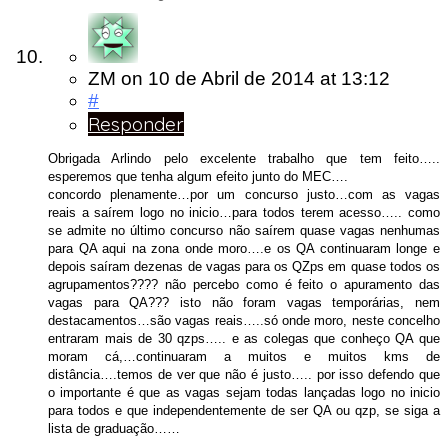
ZM
on
10 de Abril de 2014
at 13:12
#
Responder
Obrigada Arlindo pelo excelente trabalho que tem feito…..
esperemos que tenha algum efeito junto do MEC….
concordo plenamente…por um concurso justo…com as vagas
reais a saírem logo no inicio…para todos terem acesso….. como
se admite no último concurso não saírem quase vagas nenhumas
para QA aqui na zona onde moro….e os QA continuaram longe e
depois saíram dezenas de vagas para os QZps em quase todos os
agrupamentos???? não percebo como é feito o apuramento das
vagas para QA??? isto não foram vagas temporárias, nem
destacamentos…são vagas reais…..só onde moro, neste concelho
entraram mais de 30 qzps….. e as colegas que conheço QA que
moram cá,…continuaram a muitos e muitos kms de
distância….temos de ver que não é justo….. por isso defendo que
o importante é que as vagas sejam todas lançadas logo no inicio
para todos e que independentemente de ser QA ou qzp, se siga a
lista de graduação……