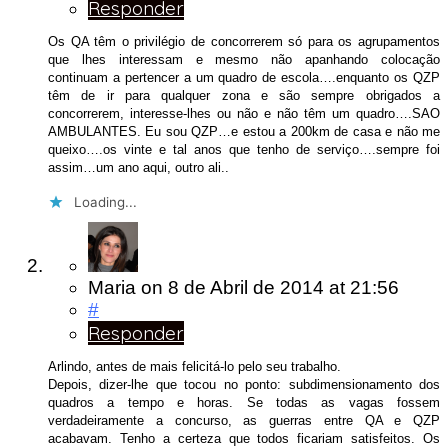
Responder
Os QA têm o privilégio de concorrerem só para os agrupamentos
que lhes interessam e mesmo não apanhando colocação
continuam a pertencer a um quadro de escola….enquanto os QZP
têm de ir para qualquer zona e são sempre obrigados a
concorrerem, interesse-lhes ou não e não têm um quadro….SAO
AMBULANTES. Eu sou QZP…e estou a 200km de casa e não me
queixo….os vinte e tal anos que tenho de serviço….sempre foi
assim…um ano aqui, outro ali..
Loading...
Maria
on
8 de Abril de 2014
at 21:56
#
Responder
Arlindo, antes de mais felicitá-lo pelo seu trabalho.
Depois, dizer-lhe que tocou no ponto: subdimensionamento dos
quadros a tempo e horas. Se todas as vagas fossem
verdadeiramente a concurso, as guerras entre QA e QZP
acabavam. Tenho a certeza que todos ficariam satisfeitos. Os