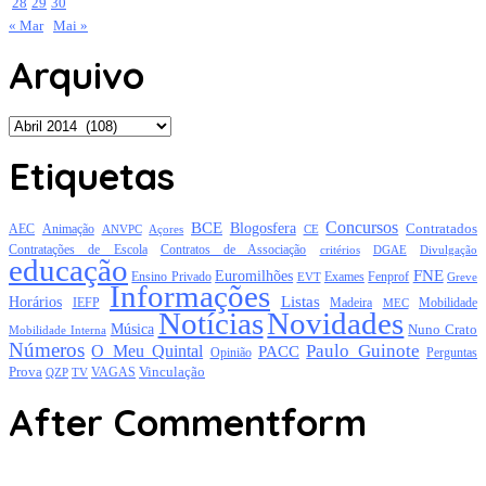
28
29
30
« Mar
Mai »
Arquivo
Arquivo
Etiquetas
Concursos
BCE
Blogosfera
Contratados
AEC
Animação
Açores
CE
ANVPC
Contratações de Escola
Contratos de Associação
critérios
DGAE
Divulgação
educação
FNE
Euromilhões
Exames
Ensino Privado
EVT
Fenprof
Greve
Informações
Listas
Horários
Mobilidade
IEFP
Madeira
MEC
Notícias
Novidades
Música
Nuno Crato
Mobilidade Interna
Números
Paulo Guinote
O Meu Quintal
PACC
Opinião
Perguntas
Prova
Vinculação
TV
VAGAS
QZP
After Commentform