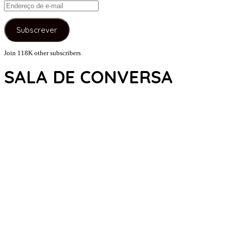
Endereço
de
e-
Subscrever
mail
Join 118K other subscribers
SALA DE CONVERSA