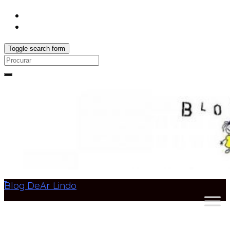
Toggle search form
Search
for:
Blog DeAr Lindo