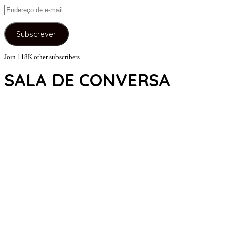
Endereço
de
e-
Subscrever
mail
Join 118K other subscribers
SALA DE CONVERSA