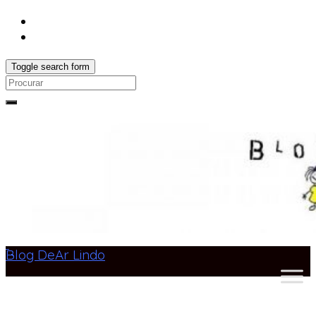
Toggle search form
Search
for:
Blog DeAr Lindo