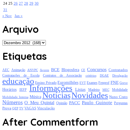
24
25
26
27
28
29
30
31
« Nov
Jan »
Arquivo
Arquivo
Etiquetas
Concursos
BCE
Blogosfera
Contratados
AEC
Animação
Açores
CE
ANVPC
Contratações de Escola
Contratos de Associação
critérios
DGAE
Divulgação
educação
FNE
Euromilhões
Exames
Ensino Privado
EVT
Fenprof
Greve
Informações
Listas
Horários
Mobilidade
IEFP
Madeira
MEC
Notícias
Novidades
Música
Nuno Crato
Mobilidade Interna
Números
Paulo Guinote
O Meu Quintal
PACC
Opinião
Perguntas
Prova
Vinculação
TV
VAGAS
QZP
After Commentform