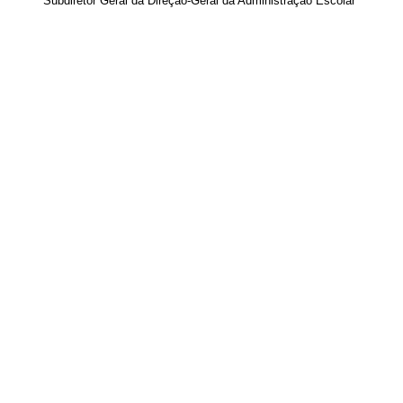
Subdiretor Geral da Direção-Geral da Administração Escolar