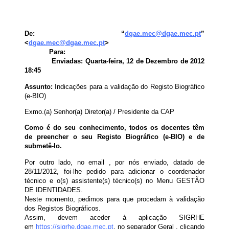
De:
“
dgae.mec@dgae.mec.pt
”
<
dgae.mec@dgae.mec.pt
>
Para:
Enviadas:
Quarta-feira, 12 de Dezembro de 2012
18:45
Assunto:
Indicações para a validação do Registo Biográfico
(e-BIO)
Exmo.(a) Senhor(a) Diretor(a) / Presidente da CAP
Como é do seu conhecimento, todos os docentes têm
de preencher o seu Registo Biográfico (e-BIO) e de
submetê-lo.
Por outro lado, no email , por nós enviado, datado de
28/11/2012, foi-lhe pedido para adicionar o coordenador
técnico e o(s) assistente(s) técnico(s) no Menu GESTÃO
DE IDENTIDADES.
Neste momento, pedimos para que procedam à validação
dos Registos Biográficos.
Assim, devem aceder à aplicação SIGRHE
em
https://sigrhe.dgae.mec.pt
, no separador Geral , clicando