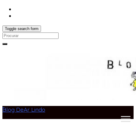
Toggle search form
Search
for:
Blog DeAr Lindo