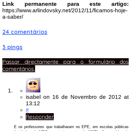
Link permanente para este artigo:
https://www.arlindovsky.net/2012/11/ficamos-hoje-
a-saber/
24 comentários
3 pings
Passar directamente para o formulário dos
comentários,
isabel
on
16 de Novembro de 2012
at
13:12
#
Responder
E os professores que trabalharam no EPE, em escolas públicas