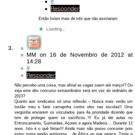
#
Responder
Então foram mais de três que não assinaram.
Loading...
MM
on
16 de Novembro de 2012
at
14:28
#
Responder
Não percebo uma coisa, mas afinal as vagas saem até março!? Ou
seja este dito concurso extraordinário será em vez do ordinário de
2013?
Quanto aos sindicatos só uma reflexão – Nunca mais verão um
tostão meu e farei camapnha contra eles nas escolas!! Uma
vergonha enviarem os vinculados para 4a prioridade dizendo que
tem de proteger quem se sacrificou !!! Eu já dei aulas no
Entroncamento, Guimarães, Açores e agora Madeira…. Durante 12
anos. Isto é o quê férias!!! Ainda mais não posso concorrer pois
estou numa região autónoma… de Àfrica ao que parece. Triste o