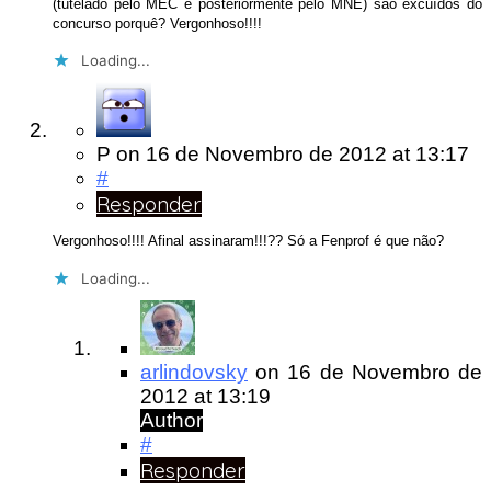
(tutelado pelo MEC e posteriormente pelo MNE) são excuídos do
concurso porquê? Vergonhoso!!!!
Loading...
P
on
16 de Novembro de 2012
at 13:17
#
Responder
Vergonhoso!!!! Afinal assinaram!!!?? Só a Fenprof é que não?
Loading...
arlindovsky
on
16 de Novembro de
2012
at 13:19
Author
#
Responder