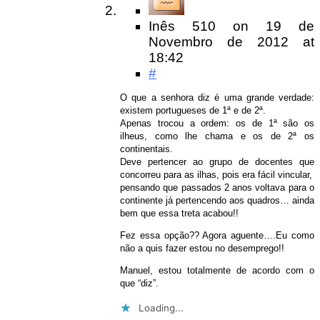
Inês 510
on
19 de
Novembro de 2012
at
18:42
#
O que a senhora diz é uma grande verdade:
existem portugueses de 1ª e de 2ª.
Apenas trocou a ordem: os de 1ª são os
ilheus, como lhe chama e os de 2ª os
continentais.
Deve pertencer ao grupo de docentes que
concorreu para as ilhas, pois era fácil vincular,
pensando que passados 2 anos voltava para o
continente já pertencendo aos quadros… ainda
bem que essa treta acabou!!
Fez essa opção?? Agora aguente….Eu como
não a quis fazer estou no desemprego!!
Manuel, estou totalmente de acordo com o
que “diz”.
Loading...