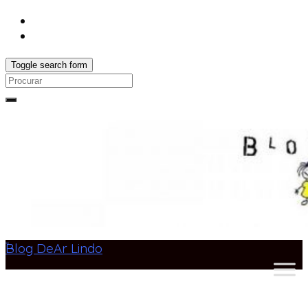
Toggle search form
Search
for:
Blog DeAr Lindo