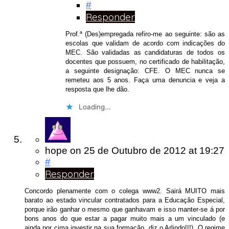
#
Responder
Prof.ª (Des)empregada refiro-me ao seguinte: são as
escolas que validam de acordo com indicações do
MEC. São validadas as candidaturas de todos os
docentes que possuem, no certificado de habilitação,
a seguinte designação: CFE. O MEC nunca se
remeteu aos 5 anos. Faça uma denuncia e veja a
resposta que lhe dão.
Loading...
hope
on
25 de Outubro de 2012
at 19:27
#
Responder
Concordo plenamente com o colega www2. Sairá MUITO mais
barato ao estado vincular contratados para a Educação Especial,
porque irão ganhar o mesmo que ganhavam e isso manter-se á por
bons anos do que estar a pagar muito mais a um vinculado (e
ainda por cima investir na sua formação, diz o Arlindo!!!). O regime