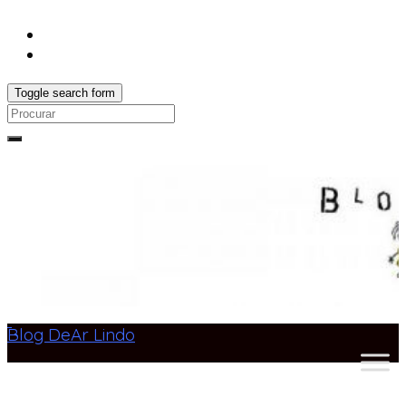
Toggle search form
Search
for:
Blog DeAr Lindo