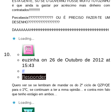
ESTA GENTE, SÓ SE O GOVERNO FOSSE MUITO TÓTÓZINHO
é que ainda ia gastar por acréscimo mais dinheiro com
contratados!!!!!!!!!!!
Percebeste?????????????? OU É PRECISO FAZER-TE UM
DESENHO??????????????????
DAAAAAAAHHHHHHHHHHHHHHHHHHHHHHHHHHHHHHHHHHH
Loading...
euzinha
on
26 de Outubro de 2012
at
15:43
#
Responder
Quero ver se se lembram de mandar os do 2º ciclo de QZP/QE
para o 1ºC, se continuam a ter a mma opinião… e contra mim falo
que tenho estágio em ambos…
Loading...