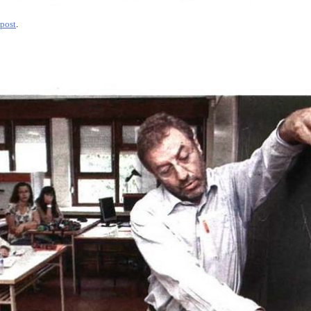
post
.