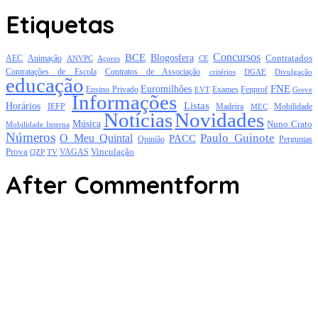
Etiquetas
Concursos
BCE
Blogosfera
Contratados
AEC
Animação
Açores
CE
ANVPC
Contratações de Escola
Contratos de Associação
critérios
DGAE
Divulgação
educação
FNE
Euromilhões
Exames
Ensino Privado
EVT
Fenprof
Greve
Informações
Listas
Horários
Mobilidade
IEFP
Madeira
MEC
Notícias
Novidades
Música
Nuno Crato
Mobilidade Interna
Números
Paulo Guinote
O Meu Quintal
PACC
Opinião
Perguntas
Prova
Vinculação
TV
VAGAS
QZP
After Commentform