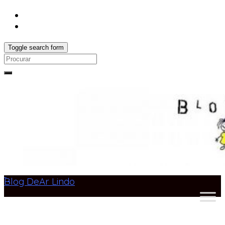
Toggle search form
Search
for:
Blog DeAr Lindo