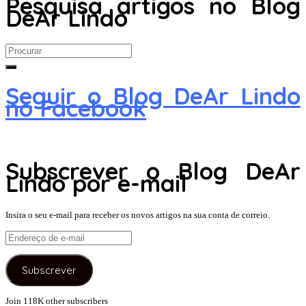
Pesquisa artigos no Blog
DeAr Lindo
Search
for:
Seguir o Blog DeAr Lindo
no Facebook
Subscrever o Blog DeAr
Lindo por e-mail
Insira o seu e-mail para receber os novos artigos na sua conta de correio.
Endereço
de
e-
Subscrever
mail
Join 118K other subscribers