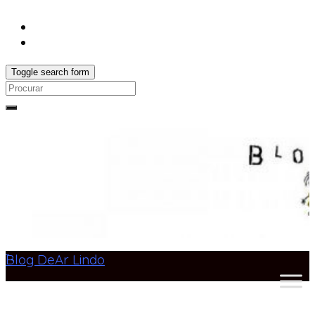
Toggle search form
Search
for:
Blog DeAr Lindo