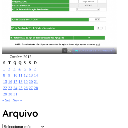
×
AD
POWERED BY WEFORADS
Outubro 2012
S
T
Q
Q
S
S
D
1
2
3
4
5
6
7
8
9
10
11
12
13
14
15
16
17
18
19
20
21
22
23
24
25
26
27
28
29
30
31
« Set
Nov »
Arquivo
Arquivo