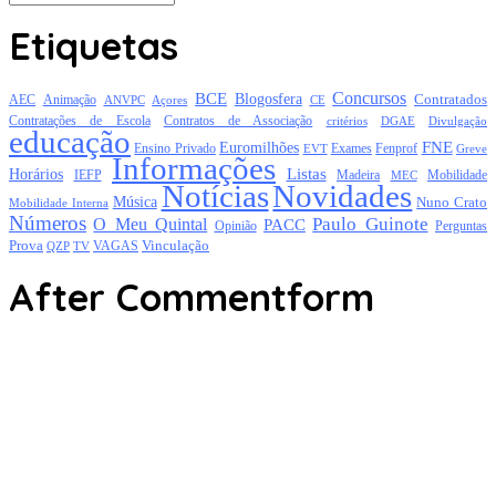
Etiquetas
Concursos
BCE
Blogosfera
Contratados
AEC
Animação
Açores
CE
ANVPC
Contratações de Escola
Contratos de Associação
critérios
DGAE
Divulgação
educação
FNE
Euromilhões
Exames
Ensino Privado
EVT
Fenprof
Greve
Informações
Listas
Horários
Mobilidade
IEFP
Madeira
MEC
Notícias
Novidades
Música
Nuno Crato
Mobilidade Interna
Números
Paulo Guinote
O Meu Quintal
PACC
Opinião
Perguntas
Prova
Vinculação
TV
VAGAS
QZP
After Commentform