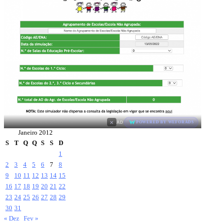
×
AD
POWERED BY WEFORADS
Janeiro 2012
S
T
Q
Q
S
S
D
1
2
3
4
5
6
7
8
9
10
11
12
13
14
15
16
17
18
19
20
21
22
23
24
25
26
27
28
29
30
31
« Dez
Fev »