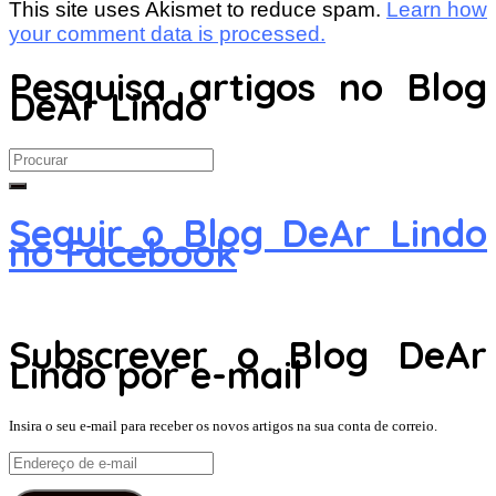
This site uses Akismet to reduce spam.
Learn how
your comment data is processed.
Pesquisa artigos no Blog
DeAr Lindo
Search
for:
Seguir o Blog DeAr Lindo
no Facebook
Subscrever o Blog DeAr
Lindo por e-mail
Insira o seu e-mail para receber os novos artigos na sua conta de correio.
Endereço
de