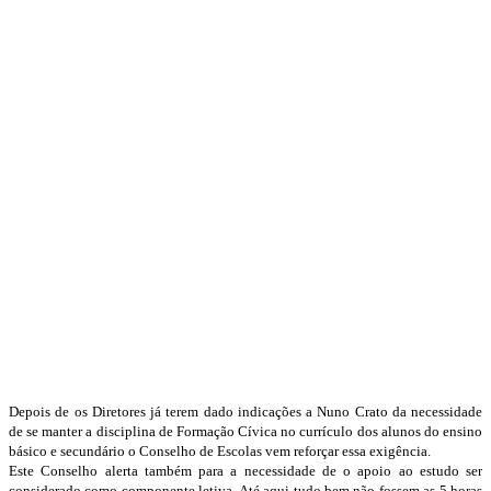
Depois de os Diretores já terem dado indicações a Nuno Crato da necessidade
de se manter a disciplina de Formação Cívica no currículo dos alunos do ensino
básico e secundário o Conselho de Escolas vem reforçar essa exigência.
Este Conselho alerta também para a necessidade de o apoio ao estudo ser
considerado como componente letiva. Até aqui tudo bem não fossem as 5 horas