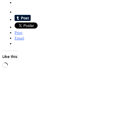
Print
Email
Like this:
Loading…