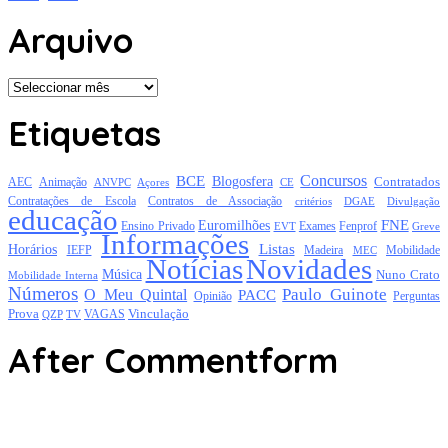
Arquivo
Arquivo
Etiquetas
Concursos
BCE
Blogosfera
Contratados
AEC
Animação
Açores
CE
ANVPC
Contratações de Escola
Contratos de Associação
critérios
DGAE
Divulgação
educação
FNE
Euromilhões
Exames
Ensino Privado
EVT
Fenprof
Greve
Informações
Listas
Horários
Mobilidade
IEFP
Madeira
MEC
Notícias
Novidades
Música
Nuno Crato
Mobilidade Interna
Números
Paulo Guinote
O Meu Quintal
PACC
Opinião
Perguntas
Prova
Vinculação
TV
VAGAS
QZP
After Commentform