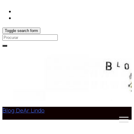
Toggle search form
Search
for:
Blog DeAr Lindo