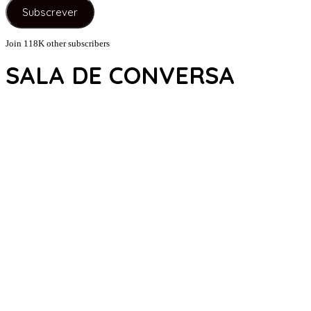
e-
Subscrever
mail
Join 118K other subscribers
SALA DE CONVERSA