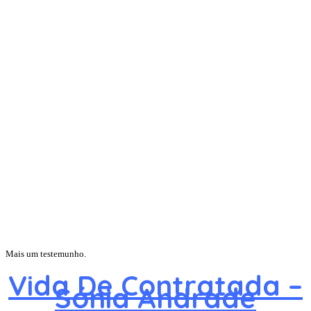
Mais um testemunho.
Vida De Contratada –
Sónia Andrade