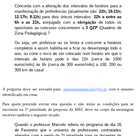
Concorda com a alteração dos intervalos de horários para a
manifestação de preferências (atualmente são:
22h; 18-21h;
12-17h; 8-11h
) para dois únicos intervalos:
22h e entre as
6h e as 21h, c
onjugado com a
obrigação
de todos os
opositores ao concurso concorrerem a
3 QZP
(Quadros de
Zona Pedagógica) ?
Ou seja, um professor ou se limita a concorrer a horários
completos e assim habilita-se a ficar no desemprego todo o
ano, ou corre o risco de ser colocado num horário em que o
intervalo de horário pode ir das 21h (cerca de 1000
euros/mês) às 6h (cerca de 300 euros/mês) a 100, 200 ou
300 km de casa!
A pergunta deve ser enviada para:
perguntasamarcelo@tvi.pt
com o assunto
identificado em cima.
Para quem pretende enviar esta questão e não reúne as condições para se
encontrar na 1ª prioridade da proposta do MEC deve no corpo da mensagem
escrever também o seguinte recado:
Quando o professor Marcelo referiu no programa de dia 26
de Fevereiro que o universo de professores contratados
afetados com a perda da 1ª prioridade para os docentes do