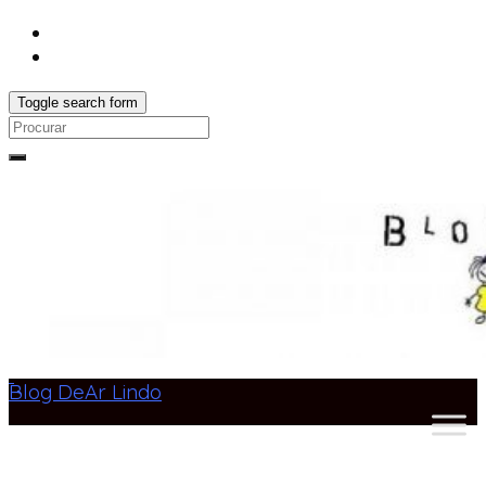
Toggle search form
Search
for:
Blog DeAr Lindo