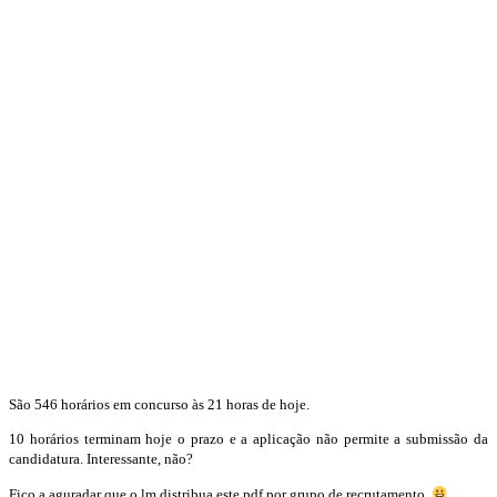
São 546 horários em concurso às 21 horas de hoje.
10 horários terminam hoje o prazo e a aplicação não permite a submissão da
candidatura. Interessante, não?
Fico a aguradar que o lm distribua este pdf por grupo de recrutamento.