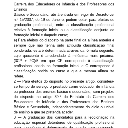
Carreira dos Educadores de Infância e dos Professores dos
Ensinos
Básico e Secundário, até à entrada em vigor do Decreto-Lei
n.º 15/2007, de 19 de Janeiro, podem optar, para efeitos de
graduação profissional, entre a classificação profissional
relativa à formação inicial ou a classificação conjunta da
formação inicial e daquele curso;
e) Para efeitos do disposto na parte final da alínea anterior e
sempre que não tenha sido atribuída classificação final
ponderada, esta é determinada através da fórmula seguinte,
cujo quociente é arredondado à milésima mais próxima:
(3CP + 2C)/5 em que CP corresponde à classificação
profissional obtida na formação inicial e C corresponde à
classificação obtida no curso a que a mesma alínea se
refere.
2 — Para efeitos do disposto no presente artigo, considera-
se tempo de serviço o prestado como educador de infância
ou professor dos ensinos básico e secundário, sem prejuízo
do disposto no artigo 39.º do Estatuto da Carreira dos
Educadores de Infância e dos Professores dos Ensinos
Básico e Secundário, independentemente do ciclo ou nível
de ensino a que se pretenda aceder.
3 — A graduação dos candidatos para a leccionação na
educação especial detentores de qualificação profissional
para a docência é determinada de acordo com o disposto