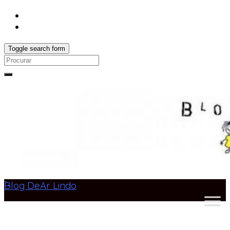
Toggle search form
Search
for:
Blog DeAr Lindo