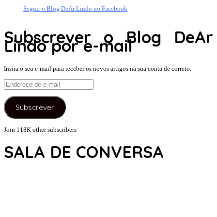
Seguir o Blog DeAr Lindo no Facebook
Subscrever o Blog DeAr
Lindo por e-mail
Insira o seu e-mail para receber os novos artigos na sua conta de correio.
Endereço
de
e-
Subscrever
mail
Join 118K other subscribers
SALA DE CONVERSA