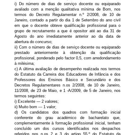
i) Do número de dias de serviço docente ou equiparado
avaliado com a menção qualitativa mínima de Bom, nos
termos do Decreto Regulamentar n.º 2/2008, de 10 de
Janeiro, contado a partir do dia 1 de Setembro do ano civil
em que o docente obteve qualificação profissional para o
grupo de recrutamento a que é opositor até ao dia 31 de
Agosto do ano imediatamente anterior ao da data de
abertura do concurso;
ii) Com o número de dias de serviço docente ou equiparado
prestado anteriormente à obtenção da qualificação
profissional, ponderado pelo factor 0,5, com arredondamento
à milésima;
c) A última avaliação de desempenho realizada nos termos
do Estatuto da Carreira dos Educadores de Infância e dos
Professores dos Ensinos Básico e Secundário e dos
Decretos Regulamentares n.os 2/2008, de 10 de Janeiro,
11/2008, de 23 de Maio, e 1 -A/2009, de 5 de Janeiro, nos
termos seguintes:
i) Excelente — 2 valores;
ii) Muito bom — 1 valor;
d) Os candidatos dos quadros com formação inicial
conferente do grau académico de bacharelato que,
complementarmente à formação profissional inicial, tenham
concluído um dos cursos identificados nos despachos
referidos nos n.os 2 e 3 do artigo 55.º do Estatuto da