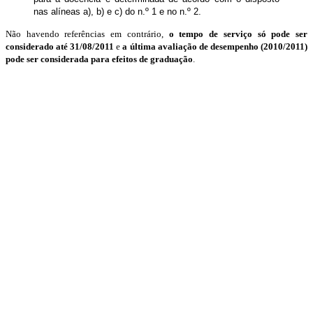
nas alíneas a), b) e c) do n.º 1 e no n.º 2.
Não havendo referências em contrário,
o tempo de serviço só pode ser
considerado até 31/08/2011
e
a última avaliação de desempenho (2010/2011)
pode ser considerada para efeitos de graduação
.