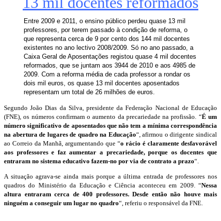
13 mil docentes reformados
Entre 2009 e 2011, o ensino público perdeu quase 13 mil
professores, por terem passado à condição de reforma, o
que representa cerca de 9 por cento dos 144 mil docentes
existentes no ano lectivo 2008/2009. Só no ano passado, a
Caixa Geral de Aposentações registou quase 4 mil docentes
reformados, que se juntam aos 3944 de 2010 e aos 4985 de
2009. Com a reforma média de cada professor a rondar os
dois mil euros, os quase 13 mil docentes aposentados
representam um total de 26 milhões de euros.
Segundo João Dias da Silva, presidente da Federação Nacional de Educação
(FNE), os números confirmam o aumento da precariedade na profissão. “
É um
número significativo de aposentados que não tem a mínima correspondência
na abertura de lugares de quadro na Educação
“, afirmou o dirigente sindical
ao Correio da Manhã, argumentando que “
o rácio é claramente desfavorável
aos professores e faz aumentar a precariedade, porque os docentes que
entraram no sistema educativo fazem-no por via de contrato a prazo
“.
A situação agrava-se ainda mais porque a última entrada de professores nos
quadros do Ministério da Educação e Ciência aconteceu em 2009. “
Nessa
altura entraram cerca de 400 professores. Desde então não houve mais
ninguém a conseguir um lugar no quadro
“, referiu o responsável da FNE.