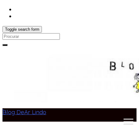
Toggle search form
Search
for:
Blog DeAr Lindo