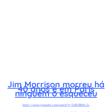
Jim Morrison morreu há
40 anos e em Paris
ninguém o esqueceu
httpv://www.youtube.com/watch?v=5qRJIBtbc2c