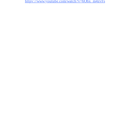
httpv://www.youtube.com/watch?v=6O6x_m4zvFs