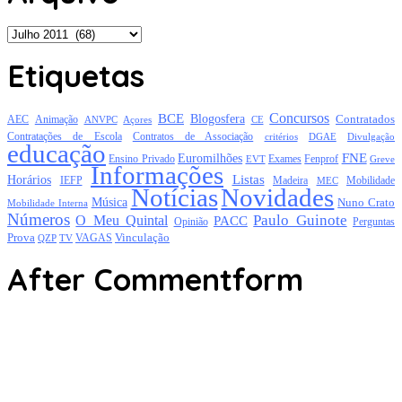
Arquivo
Etiquetas
Concursos
BCE
Blogosfera
Contratados
AEC
Animação
Açores
CE
ANVPC
Contratações de Escola
Contratos de Associação
critérios
DGAE
Divulgação
educação
FNE
Euromilhões
Exames
Ensino Privado
EVT
Fenprof
Greve
Informações
Listas
Horários
Mobilidade
IEFP
Madeira
MEC
Notícias
Novidades
Música
Nuno Crato
Mobilidade Interna
Números
Paulo Guinote
O Meu Quintal
PACC
Opinião
Perguntas
Prova
Vinculação
TV
VAGAS
QZP
After Commentform