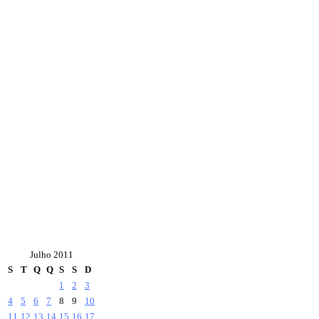
Julho 2011
S
T
Q
Q
S
S
D
1
2
3
4
5
6
7
8
9
10
11
12
13
14
15
16
17