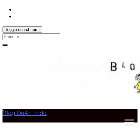
Toggle search form
Search
for:
Blog DeAr Lindo