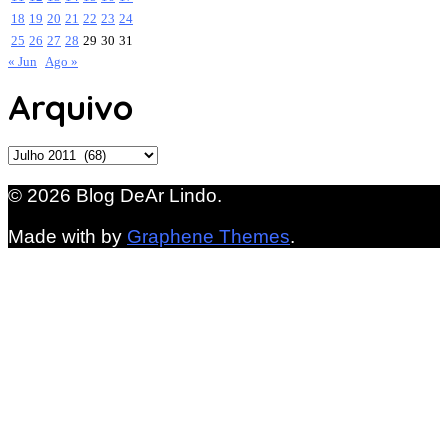
18
19
20
21
22
23
24
25
26
27
28
29
30
31
« Jun
Ago »
Arquivo
Arquivo
© 2026 Blog DeAr Lindo.
Made with
by
Graphene Themes
.