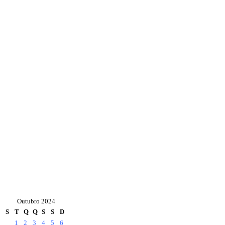
Outubro 2024
S
T
Q
Q
S
S
D
1
2
3
4
5
6