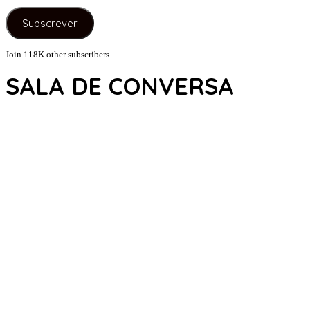
de
e-
Subscrever
mail
Join 118K other subscribers
SALA DE CONVERSA