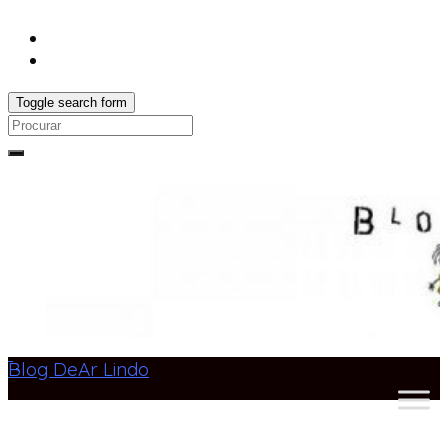
Toggle search form
Search
for:
Blog DeAr Lindo