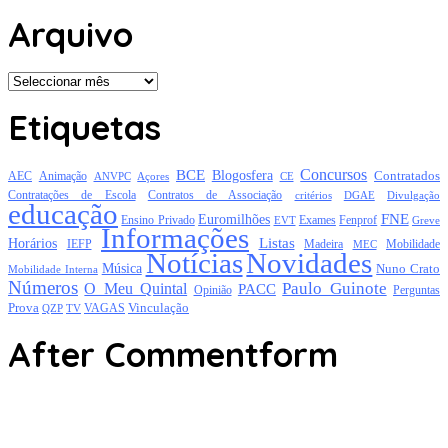
Arquivo
Arquivo
Etiquetas
Concursos
BCE
Blogosfera
Contratados
AEC
Animação
Açores
CE
ANVPC
Contratações de Escola
Contratos de Associação
critérios
DGAE
Divulgação
educação
FNE
Euromilhões
Exames
Ensino Privado
EVT
Fenprof
Greve
Informações
Listas
Horários
Mobilidade
IEFP
Madeira
MEC
Notícias
Novidades
Música
Nuno Crato
Mobilidade Interna
Números
Paulo Guinote
O Meu Quintal
PACC
Opinião
Perguntas
Prova
Vinculação
TV
VAGAS
QZP
After Commentform