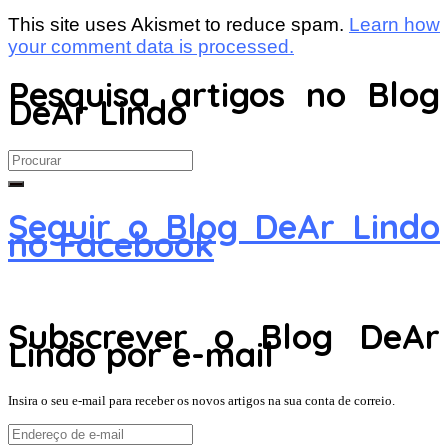
This site uses Akismet to reduce spam.
Learn how
your comment data is processed.
Pesquisa artigos no Blog
DeAr Lindo
Search
for:
Seguir o Blog DeAr Lindo
no Facebook
Subscrever o Blog DeAr
Lindo por e-mail
Insira o seu e-mail para receber os novos artigos na sua conta de correio.
Endereço