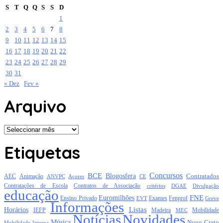
S
T
Q
Q
S
S
D
1
2
3
4
5
6
7
8
9
10
11
12
13
14
15
16
17
18
19
20
21
22
23
24
25
26
27
28
29
30
31
« Dez
Fev »
Arquivo
Arquivo
Etiquetas
Concursos
BCE
Blogosfera
Contratados
AEC
Animação
Açores
CE
ANVPC
Contratações de Escola
Contratos de Associação
critérios
DGAE
Divulgação
educação
FNE
Euromilhões
Exames
Ensino Privado
EVT
Fenprof
Greve
Informações
Listas
Horários
Mobilidade
IEFP
Madeira
MEC
Notícias
Novidades
Música
Nuno Crato
Mobilidade Interna