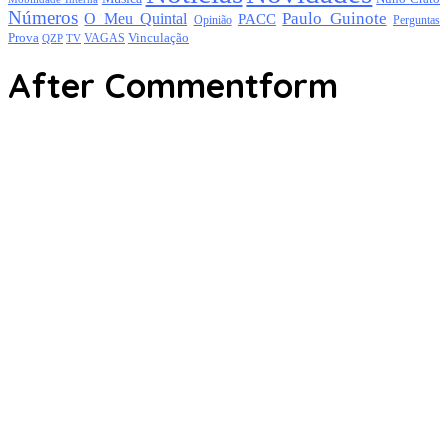
Números
Paulo Guinote
O Meu Quintal
PACC
Opinião
Perguntas
Prova
Vinculação
TV
VAGAS
QZP
After Commentform