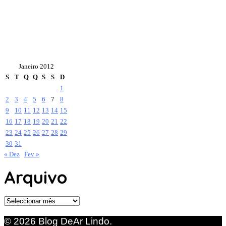
Janeiro 2012
S
T
Q
Q
S
S
D
1
2
3
4
5
6
7
8
9
10
11
12
13
14
15
16
17
18
19
20
21
22
23
24
25
26
27
28
29
30
31
« Dez
Fev »
Arquivo
Arquivo
© 2026 Blog DeAr Lindo.