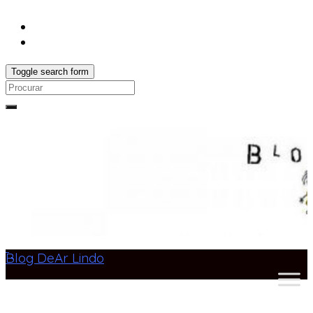
Toggle search form
Search
for:
Blog DeAr Lindo