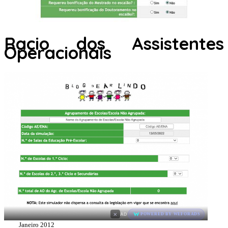
Racio dos Assistentes
Operacionais
×
AD
POWERED BY WEFORADS
Janeiro 2012