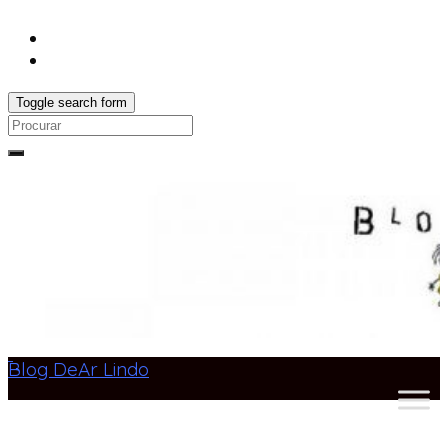
Toggle search form
Search
for:
Blog DeAr Lindo