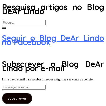
Pesquisa artigos no Blog
DeAr Lindo
Search
for:
Seguir o Blog DeAr Lindo
no Facebook
Subscrever o Blog DeAr
Lindo por e-mail
Insira o seu e-mail para receber os novos artigos na sua conta de correio.
Endereço
de
e-
Subscrever
mail