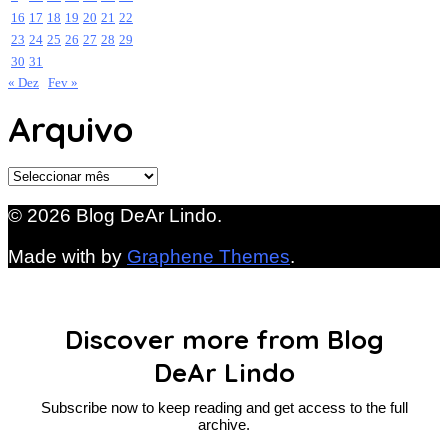
16
17
18
19
20
21
22
23
24
25
26
27
28
29
30
31
« Dez
Fev »
Arquivo
Arquivo
© 2026 Blog DeAr Lindo.
Made with
by
Graphene Themes
.
Discover more from Blog
DeAr Lindo
Subscribe now to keep reading and get access to the full
archive.