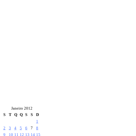
Janeiro 2012
S
T
Q
Q
S
S
D
1
2
3
4
5
6
7
8
9
10
11
12
13
14
15