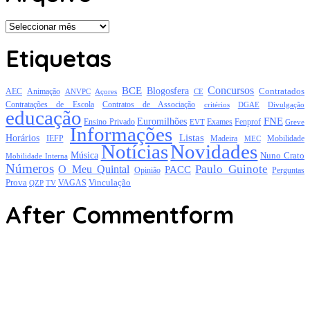
Arquivo
Etiquetas
Concursos
BCE
Blogosfera
Contratados
AEC
Animação
Açores
CE
ANVPC
Contratações de Escola
Contratos de Associação
critérios
DGAE
Divulgação
educação
FNE
Euromilhões
Exames
Ensino Privado
EVT
Fenprof
Greve
Informações
Listas
Horários
Mobilidade
IEFP
Madeira
MEC
Notícias
Novidades
Música
Nuno Crato
Mobilidade Interna
Números
Paulo Guinote
O Meu Quintal
PACC
Opinião
Perguntas
Prova
Vinculação
TV
VAGAS
QZP
After Commentform