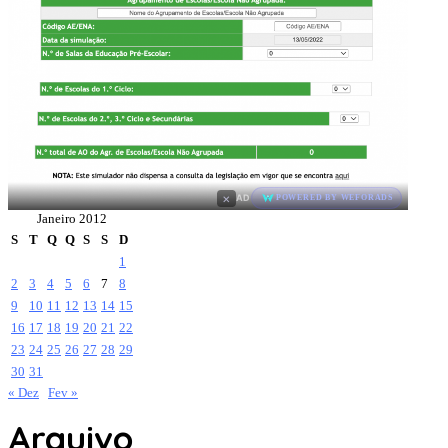
×
AD
POWERED BY WEFORADS
Janeiro 2012
S
T
Q
Q
S
S
D
1
2
3
4
5
6
7
8
9
10
11
12
13
14
15
16
17
18
19
20
21
22
23
24
25
26
27
28
29
30
31
« Dez
Fev »
Arquivo