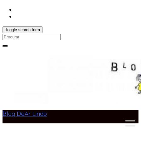
Toggle search form
Search
for:
Blog DeAr Lindo