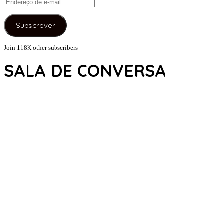
Endereço
de
e-
Subscrever
mail
Join 118K other subscribers
SALA DE CONVERSA