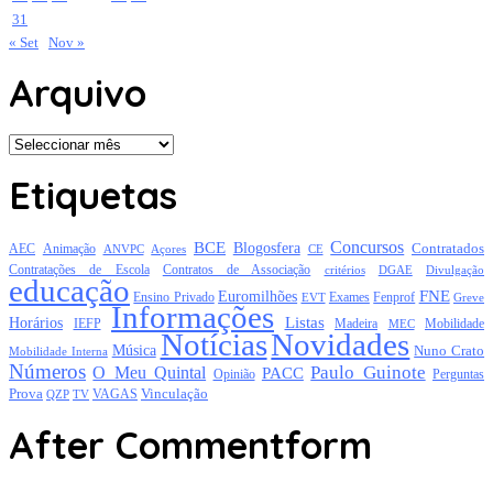
31
« Set
Nov »
Arquivo
Arquivo
Etiquetas
Concursos
BCE
Blogosfera
Contratados
AEC
Animação
Açores
CE
ANVPC
Contratações de Escola
Contratos de Associação
critérios
DGAE
Divulgação
educação
FNE
Euromilhões
Exames
Ensino Privado
EVT
Fenprof
Greve
Informações
Listas
Horários
Mobilidade
IEFP
Madeira
MEC
Notícias
Novidades
Música
Nuno Crato
Mobilidade Interna
Números
Paulo Guinote
O Meu Quintal
PACC
Opinião
Perguntas
Prova
Vinculação
TV
VAGAS
QZP
After Commentform