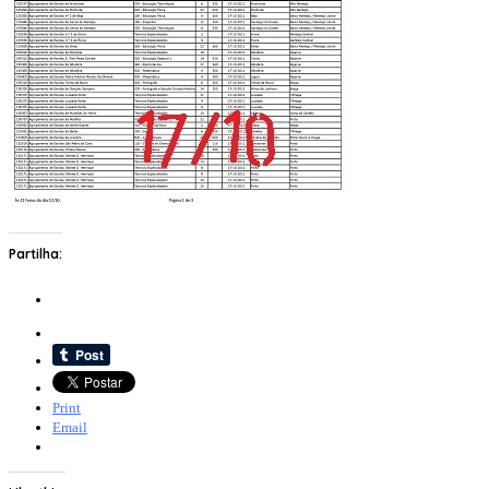
Partilha:
Print
Email