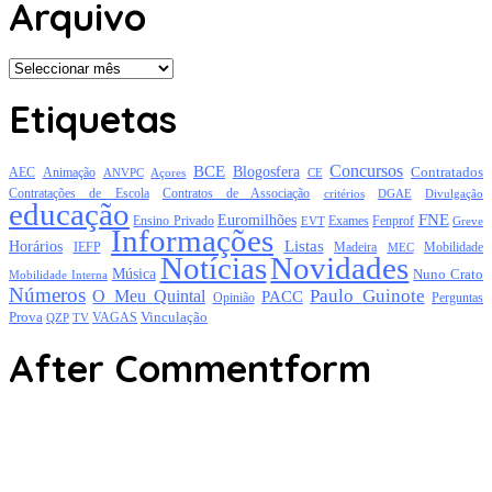
Arquivo
Arquivo
Etiquetas
Concursos
BCE
Blogosfera
Contratados
AEC
Animação
Açores
CE
ANVPC
Contratações de Escola
Contratos de Associação
critérios
DGAE
Divulgação
educação
FNE
Euromilhões
Exames
Ensino Privado
EVT
Fenprof
Greve
Informações
Listas
Horários
Mobilidade
IEFP
Madeira
MEC
Notícias
Novidades
Música
Nuno Crato
Mobilidade Interna
Números
Paulo Guinote
O Meu Quintal
PACC
Opinião
Perguntas
Prova
Vinculação
TV
VAGAS
QZP
After Commentform