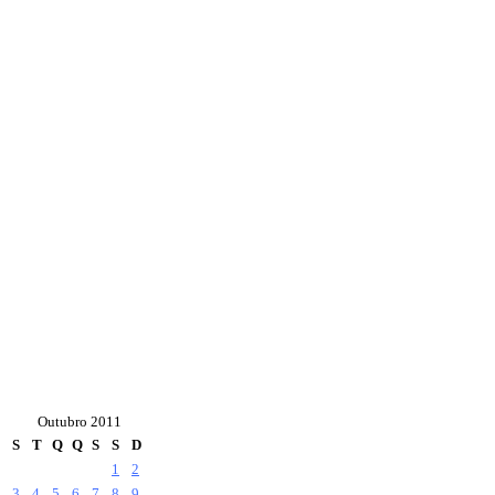
Outubro 2011
S
T
Q
Q
S
S
D
1
2
3
4
5
6
7
8
9