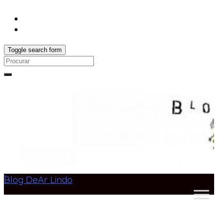
Toggle search form
Search
for:
Blog DeAr Lindo