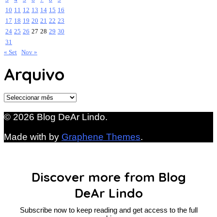
10
11
12
13
14
15
16
17
18
19
20
21
22
23
24
25
26
27
28
29
30
31
« Set
Nov »
Arquivo
Arquivo
© 2026 Blog DeAr Lindo.
Made with
by
Graphene Themes
.
Discover more from Blog
DeAr Lindo
Subscribe now to keep reading and get access to the full