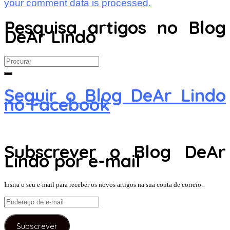
your comment data is processed.
Pesquisa artigos no Blog
DeAr Lindo
Search
for:
Seguir o Blog DeAr Lindo
no Facebook
Subscrever o Blog DeAr
Lindo por e-mail
Insira o seu e-mail para receber os novos artigos na sua conta de correio.
Endereço
de
e-
Subscrever
mail