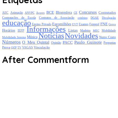
Concursos
BCE
Blogosfera
Contratados
AEC
Animação
Açores
CE
ANVPC
Contratações de Escola
Contratos de Associação
critérios
DGAE
Divulgação
educação
FNE
Euromilhões
Exames
Ensino Privado
EVT
Fenprof
Greve
Informações
Listas
Horários
Mobilidade
IEFP
Madeira
MEC
Notícias
Novidades
Música
Nuno Crato
Mobilidade Interna
Números
Paulo Guinote
O Meu Quintal
PACC
Opinião
Perguntas
Prova
Vinculação
TV
VAGAS
QZP
After Commentform