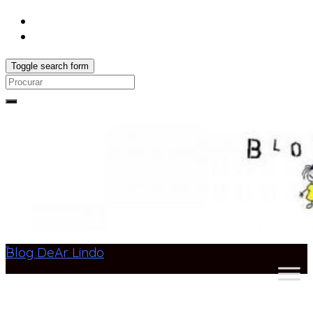
Toggle search form
Search
for:
Blog DeAr Lindo