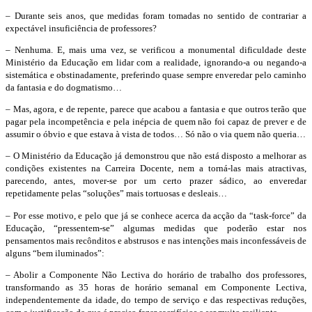
– Durante seis anos, que medidas foram tomadas no sentido de contrariar a
expectável insuficiência de professores?
– Nenhuma. E, mais uma vez, se verificou a monumental dificuldade deste
Ministério da Educação em lidar com a realidade, ignorando-a ou negando-a
sistemática e obstinadamente, preferindo quase sempre enveredar pelo caminho
da fantasia e do dogmatismo…
– Mas, agora, e de repente, parece que acabou a fantasia e que outros terão que
pagar pela incompetência e pela inépcia de quem não foi capaz de prever e de
assumir o óbvio e que estava à vista de todos… Só não o via quem não queria…
– O Ministério da Educação já demonstrou que não está disposto a melhorar as
condições existentes na Carreira Docente, nem a torná-las mais atractivas,
parecendo, antes, mover-se por um certo prazer sádico, ao enveredar
repetidamente pelas “soluções” mais tortuosas e desleais…
– Por esse motivo, e pelo que já se conhece acerca da acção da “task-force” da
Educação, “pressentem-se” algumas medidas que poderão estar nos
pensamentos mais recônditos e abstrusos e nas intenções mais inconfessáveis de
alguns “bem iluminados”:
– Abolir a Componente Não Lectiva do horário de trabalho dos professores,
transformando as 35 horas de horário semanal em Componente Lectiva,
independentemente da idade, do tempo de serviço e das respectivas reduções,