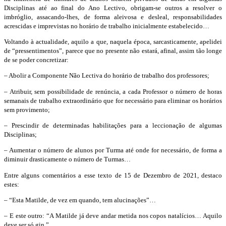
Disciplinas até ao final do Ano Lectivo, obrigam-se outros a resolver o
imbróglio, assacando-lhes, de forma aleivosa e desleal, responsabilidades
acrescidas e imprevistas no horário de trabalho inicialmente estabelecido…
Voltando à actualidade, aquilo a que, naquela época, sarcasticamente, apelidei
de “pressentimentos”, parece que no presente não estará, afinal, assim tão longe
de se poder concretizar:
– Abolir a Componente Não Lectiva do horário de trabalho dos professores;
– Atribuir, sem possibilidade de renúncia, a cada Professor o número de horas
semanais de trabalho extraordinário que for necessário para eliminar os horários
sem provimento;
– Prescindir de determinadas habilitações para a leccionação de algumas
Disciplinas;
– Aumentar o número de alunos por Turma até onde for necessário, de forma a
diminuir drasticamente o número de Turmas…
Entre alguns comentários a esse texto de 15 de Dezembro de 2021, destaco
estes:
– “Esta Matilde, de vez em quando, tem alucinações”…
– E este outro: “A Matilde já deve andar metida nos copos natalícios… Aquilo
deve ser só gin.”