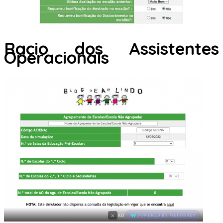
Racio dos Assistentes
Operacionais
×
AD
POWERED BY WEFORADS