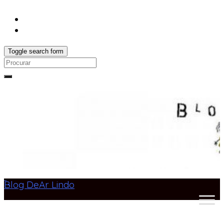
Toggle search form
Search
for:
Blog DeAr Lindo