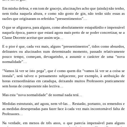
Em minha defesa, e em tom de gracejo, alucinações acho que (ainda) não tenho,
nem tinha naquela altura, e como não gosto de gin, não terão sido essas as
razões que originaram os referidos “pressentimentos”…
O que se afigurava, para alguns, como absolutamente estapafúrdio e impensável
naquela época, parece que estará agora mais perto de se poder concretizar, se a
Classe Docente aceitar que assim seja…
E o pior é que, cada vez mais, alguns “pressentimentos”, tidos como absurdos,
delirantes ou alucinados num determinado momento, passado relativamente
pouco tempo, começam, devagarinho, a assumir o carácter de uma “nova
normalidade”…
“Vamos lá ver se isto pega”, que é como quem diz “vamos lá ver se a coisa se
instala”, será talvez o pensamento subjacente, por exemplo, à atribuição de
horas extraordinárias em catadupa, deixando muitos Professores praticamente
sem horas de componente não lectiva…
Mas esta “nova normalidade” de normal nada terá…
Medidas estruturais, até agora, nem vê-las… Restarão, portanto, os remendos e
as medidas desesperadas para fazer face à cada vez mais incontornável falta de
Professores…
Na verdade, em menos de três anos, o que parecia impensável para alguns