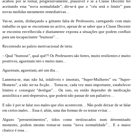
acabou por se tornar, progressivamente, plausível e se a Classe Docente for
aceitando essa “nova normalidade”, dir-se-á que o “céu será o limite” para
novas medidas meramente remediativas…
Vai-se, assim, disfarçando a gritante falta de Professores, carregando com mais
trabalho os que se encontram no activo, apesar de se saber que a Classe Docente
se encontra envelhecida e diariamente exposta a situações que podem confluir
para um incapacitante “burnout”…
Recorrendo ao paleio motivacional de treta:
– Qual “burnout”, qual quê?! Os Professores são fortes, muito resilientes e muito
positivos, aguentam isto e muito mais…
Aguentam, aguentam, até um dia…
Lamenta-se, mas não há, infalíveis e imortais, “Super-Mulheres” ou “Super-
Homens”, a não ser na ficção… Torna-se, cada vez mais importante, estabelecer
limites e conseguir “desligar”… Ou isso, ou então depender de medicação
ansiolítica e anti-depressiva, que poderá não passar de um paliativo…
E não é por se falar nos males que eles acontecem… Não pode deixar de se falar
em certos males… Essa é, aliás, uma das formas de os tentar evitar…
Alguns “pressentimentos”, tidos como tresloucados num determinado
momento, podem mesmo tornar-se numa “nova normalidade”… E a maior
chatice é essa…