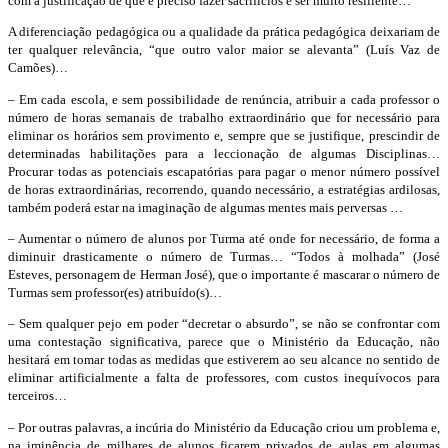
com a justificação de que é preciso fazer sacrifícios e ser muito resiliente…
A diferenciação pedagógica ou a qualidade da prática pedagógica deixariam de
ter qualquer relevância, “que outro valor maior se alevanta” (Luís Vaz de
Camões)…
– Em cada escola, e sem possibilidade de renúncia, atribuir a cada professor o
número de horas semanais de trabalho extraordinário que for necessário para
eliminar os horários sem provimento e, sempre que se justifique, prescindir de
determinadas habilitações para a leccionação de algumas Disciplinas…
Procurar todas as potenciais escapatórias para pagar o menor número possível
de horas extraordinárias, recorrendo, quando necessário, a estratégias ardilosas,
também poderá estar na imaginação de algumas mentes mais perversas …
– Aumentar o número de alunos por Turma até onde for necessário, de forma a
diminuir drasticamente o número de Turmas… “Todos à molhada” (José
Esteves, personagem de Herman José), que o importante é mascarar o número de
Turmas sem professor(es) atribuído(s)…
– Sem qualquer pejo em poder “decretar o absurdo”, se não se confrontar com
uma contestação significativa, parece que o Ministério da Educação, não
hesitará em tomar todas as medidas que estiverem ao seu alcance no sentido de
eliminar artificialmente a falta de professores, com custos inequívocos para
terceiros…
– Por outras palavras, a incúria do Ministério da Educação criou um problema e,
na iminência de milhares de alunos ficarem privados de aulas em algumas