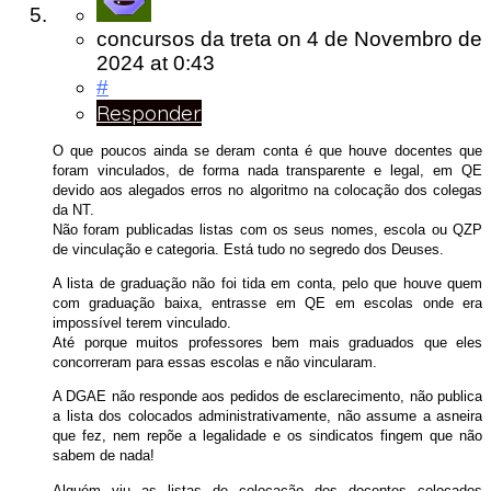
concursos da treta
on
4 de Novembro de
2024
at 0:43
#
Responder
O que poucos ainda se deram conta é que houve docentes que
foram vinculados, de forma nada transparente e legal, em QE
devido aos alegados erros no algoritmo na colocação dos colegas
da NT.
Não foram publicadas listas com os seus nomes, escola ou QZP
de vinculação e categoria. Está tudo no segredo dos Deuses.
A lista de graduação não foi tida em conta, pelo que houve quem
com graduação baixa, entrasse em QE em escolas onde era
impossível terem vinculado.
Até porque muitos professores bem mais graduados que eles
concorreram para essas escolas e não vincularam.
A DGAE não responde aos pedidos de esclarecimento, não publica
a lista dos colocados administrativamente, não assume a asneira
que fez, nem repõe a legalidade e os sindicatos fingem que não
sabem de nada!
Alguém viu as listas de colocação dos docentes colocados