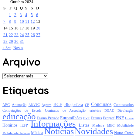
Outubro 2024
S
T
Q
Q
S
S
D
1
2
3
4
5
6
7
8
9
10
11
12
13
14
15
16
17
18
19
20
21
22
23
24
25
26
27
28
29
30
31
« Set
Nov »
Arquivo
Arquivo
Etiquetas
Concursos
BCE
Blogosfera
Contratados
AEC
Animação
Açores
CE
ANVPC
Contratações de Escola
Contratos de Associação
critérios
DGAE
Divulgação
educação
FNE
Euromilhões
Exames
Ensino Privado
EVT
Fenprof
Greve
Informações
Listas
Horários
Mobilidade
IEFP
Madeira
MEC
Notícias
Novidades
Música
Nuno Crato
Mobilidade Interna