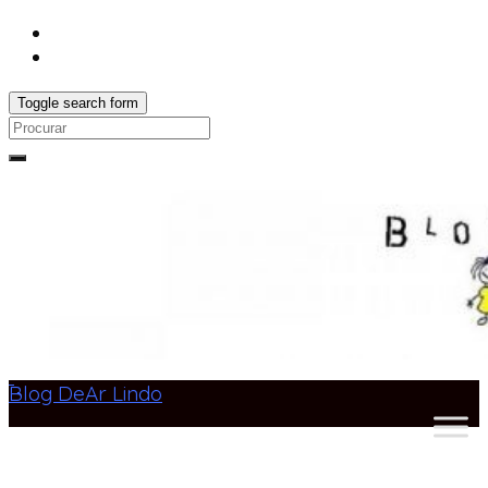
Toggle search form
Search
for:
Blog DeAr Lindo