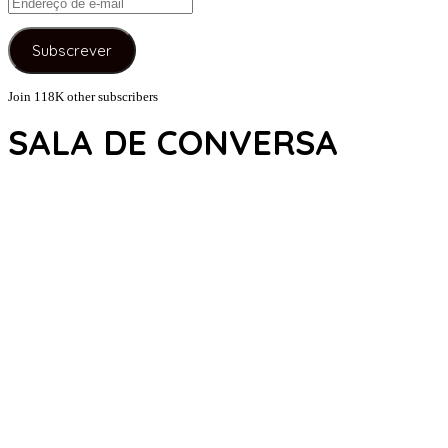
Endereço
de
e-
Subscrever
mail
Join 118K other subscribers
SALA DE CONVERSA