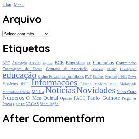
« Jan
Mar »
Arquivo
Arquivo
Etiquetas
Concursos
BCE
Blogosfera
Contratados
AEC
Animação
Açores
CE
ANVPC
Contratações de Escola
Contratos de Associação
critérios
DGAE
Divulgação
educação
FNE
Euromilhões
Exames
Ensino Privado
EVT
Fenprof
Greve
Informações
Listas
Horários
Mobilidade
IEFP
Madeira
MEC
Notícias
Novidades
Música
Nuno Crato
Mobilidade Interna
Números
Paulo Guinote
O Meu Quintal
PACC
Opinião
Perguntas
Prova
Vinculação
TV
VAGAS
QZP
After Commentform