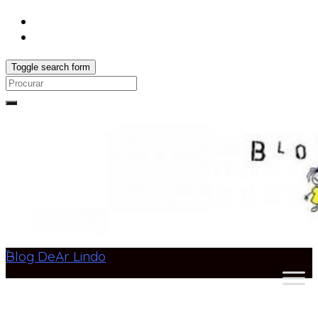
Toggle search form
Search
for:
Blog DeAr Lindo