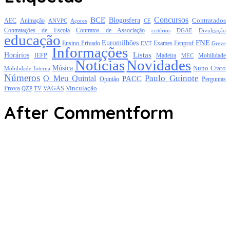
Concursos
BCE
Blogosfera
Contratados
AEC
Animação
Açores
CE
ANVPC
Contratações de Escola
Contratos de Associação
critérios
DGAE
Divulgação
educação
FNE
Euromilhões
Exames
Ensino Privado
EVT
Fenprof
Greve
Informações
Listas
Horários
Mobilidade
IEFP
Madeira
MEC
Notícias
Novidades
Música
Nuno Crato
Mobilidade Interna
Números
Paulo Guinote
O Meu Quintal
PACC
Opinião
Perguntas
Prova
Vinculação
TV
VAGAS
QZP
After Commentform