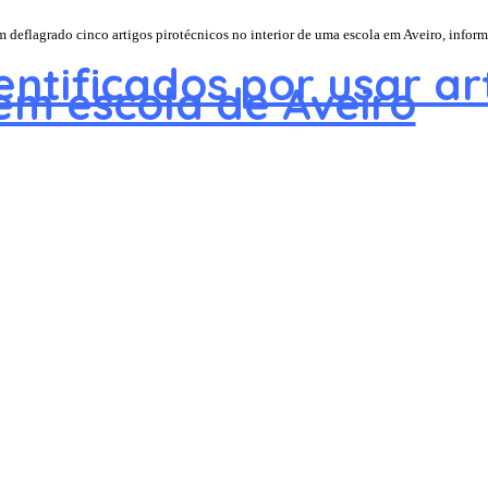
m deflagrado cinco artigos pirotécnicos no interior de uma escola em Aveiro, inform
ntificados por usar ar
em escola de Aveiro