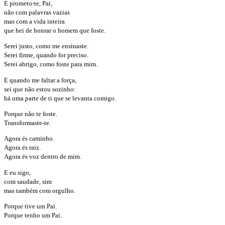
E prometo-te, Pai,
não com palavras vazias
mas com a vida inteira
que hei de honrar o homem que foste.
Serei justo, como me ensinaste.
Serei firme, quando for preciso.
Serei abrigo, como foste para mim.
E quando me faltar a força,
sei que não estou sozinho:
há uma parte de ti que se levanta comigo.
Porque não te foste.
Transformaste-te.
Agora és caminho.
Agora és raiz.
Agora és voz dentro de mim.
E eu sigo,
com saudade, sim
mas também com orgulho.
Porque tive um Pai.
Porque tenho um Pai.