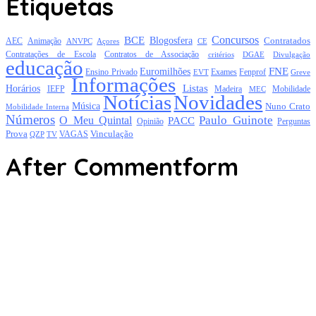
Etiquetas
Concursos
BCE
Blogosfera
Contratados
AEC
Animação
Açores
CE
ANVPC
Contratações de Escola
Contratos de Associação
critérios
DGAE
Divulgação
educação
FNE
Euromilhões
Exames
Ensino Privado
EVT
Fenprof
Greve
Informações
Listas
Horários
Mobilidade
IEFP
Madeira
MEC
Notícias
Novidades
Música
Nuno Crato
Mobilidade Interna
Números
Paulo Guinote
O Meu Quintal
PACC
Opinião
Perguntas
Prova
Vinculação
TV
VAGAS
QZP
After Commentform