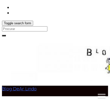
Toggle search form
Search
for:
Blog DeAr Lindo