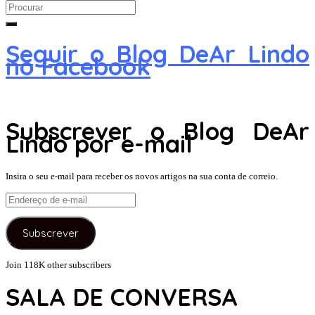
Search
for:
Seguir o Blog DeAr Lindo
no Facebook
Subscrever o Blog DeAr
Lindo por e-mail
Insira o seu e-mail para receber os novos artigos na sua conta de correio.
Endereço
de
e-
Subscrever
mail
Join 118K other subscribers
SALA DE CONVERSA