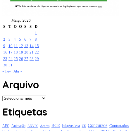
Março 2026
S
T
Q
Q
S
S
D
1
2
3
4
5
6
7
8
9
10
11
12
13
14
15
16
17
18
19
20
21
22
23
24
25
26
27
28
29
30
31
« Fev
Abr »
Arquivo
Arquivo
Etiquetas
Concursos
BCE
Blogosfera
Contratados
AEC
Animação
Açores
CE
ANVPC