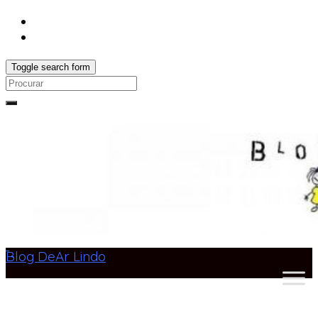
Toggle search form
Search
for:
Blog DeAr Lindo