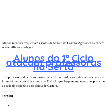
Alunos menores frequentam escolas da Sertã e de Castelo. Agressões estendem-
se a auxiliares e colegas.
Alunos do 1º Ciclo
atacam professoras
na Sertã
Três professoras do ensino básico da Sertã terão sido agredidas várias vezes e de
forma violenta por dois alunos do 1º Ciclo que frequentam as escolas primárias
da sede do concelho e da aldeia de Castelo.
Partilha: