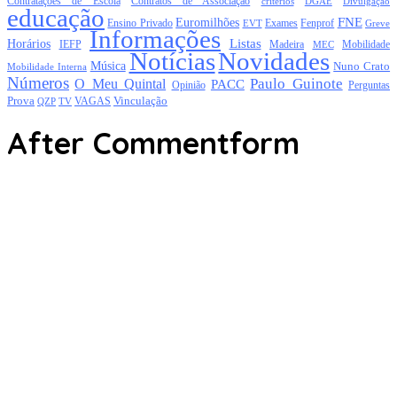
Contratações de Escola
Contratos de Associação
critérios
DGAE
Divulgação
educação
FNE
Euromilhões
Exames
Ensino Privado
EVT
Fenprof
Greve
Informações
Listas
Horários
Mobilidade
IEFP
Madeira
MEC
Notícias
Novidades
Música
Nuno Crato
Mobilidade Interna
Números
Paulo Guinote
O Meu Quintal
PACC
Opinião
Perguntas
Prova
Vinculação
TV
VAGAS
QZP
After Commentform