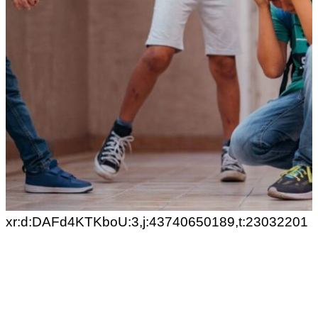
xr:d:DAFd4KTKboU:3,j:43740650189,t:23032201