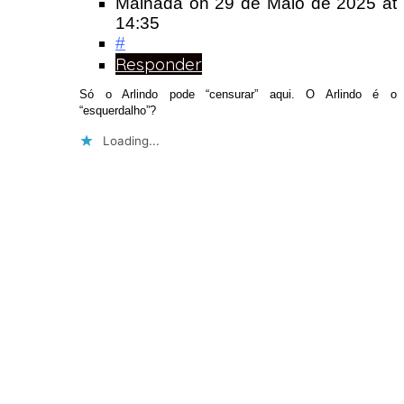
Mainada
on
29 de Maio de 2025
at
14:35
#
Responder
Só o Arlindo pode “censurar” aqui. O Arlindo é o
“esquerdalho”?
Loading...