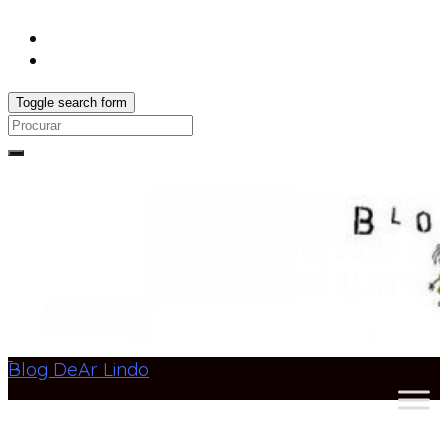
Toggle search form
Search
for:
Blog DeAr Lindo