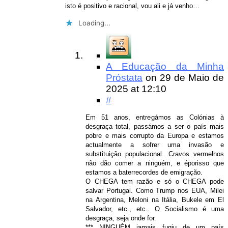
isto é positivo e racional, vou ali e já venho…
Loading...
A Educação da Minha
Próstata
on
29 de Maio de
2025
at 12:10
#
Em 51 anos, entregámos as Colónias à
desgraça total, passámos a ser o país mais
pobre e mais corrupto da Europa e estamos
actualmente a sofrer uma invasão e
substituição populacional. Cravos vermelhos
não dão comer a ninguém, e éporisso que
estamos a baterrecordes de emigração.
O CHEGA tem razão e só o CHEGA pode
salvar Portugal. Como Trump nos EUA, Milei
na Argentina, Meloni na Itália, Bukele em El
Salvador, etc., etc.. O Socialismo é uma
desgraça, seja onde for.
*** NINGUÉM jamais fugiu de um país