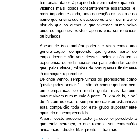
territoriais, danos à propriedade sem motivo aparente,
vizinhos mais idosos constantemente assaltados, e,
mais importante ainda, uma educação em casa e no
bairro que ensina que o sucesso está em ser maior e
pior do que os outros, e que vivemos numa selva
onde os ingénuos existem apenas para ser roubados
ou burlados.
Apesar de isto também poder ser visto como uma
generalização, compreendo que grande parte do
corpo docente não vem desses meios e não tem a
experiência de vida necessária para entender aquilo
que, pelos vistos, milhões de portugueses finalmente
já começam a perceber.
De onde venho, sempre vimos os professores como
“privilegiados sociais” — não só porque ganham bem
em comparação com muita gente, mas também
porque vivem num mundo à parte. Eu vim de lá, e saí
de lá com esforço, e sempre me causou estranheza
esta compaixão toda por este grupo supostamente
oprimido e incompreendido.
A partir deste pequeno texto, já deve ter percebido a
que etnia pertenço, o que torna o seu comentário
ainda mais ridículo. Mas pronto — traumas…