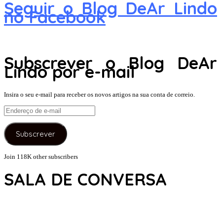
Seguir o Blog DeAr Lindo
no Facebook
Subscrever o Blog DeAr
Lindo por e-mail
Insira o seu e-mail para receber os novos artigos na sua conta de correio.
Endereço
de
e-
Subscrever
mail
Join 118K other subscribers
SALA DE CONVERSA