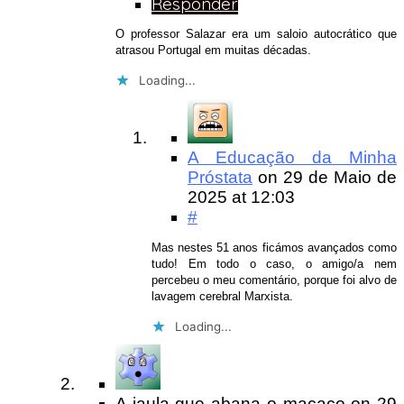
Responder
O professor Salazar era um saloio autocrático que
atrasou Portugal em muitas décadas.
Loading...
A Educação da Minha
Próstata
on
29 de Maio de
2025
at 12:03
#
Mas nestes 51 anos ficámos avançados como
tudo! Em todo o caso, o amigo/a nem
percebeu o meu comentário, porque foi alvo de
lavagem cerebral Marxista.
Loading...
A jaula que abana o macaco
on
29