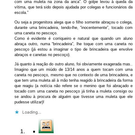
com uma muleta na zona da anca”. O golpe levou à queda da
vítima, que terá sido depois ajudada por colegas e funcionários da
escola.”
Ou seja a progenitora alega que o filho somente abraçou o colega,
durante uma brincadeira, tendo-lhe, “inocentemente”, tocado com
uma caneta no pescoço.
Como é evidente é corriqueiro e natural que quando um aluno
abraça outro, numa “brincadeira”, lhe toque com uma caneta no
pescoço (já estou a imaginar o tipo de brincadeira que envolve
abraços e canetas no pescoço).
Já quanto à reação do outro aluno, foi obviamente exagerada mas..
Imagino que um miúdo de 13/14 anos a quem tocam com uma
caneta no pescoço, mesmo que no contexto de uma brincadeira, e
que tem uma muleta ali à mão tenha reagido à brincadeira da forma
que reagiu (a notícia não refere se o menino que foi abraçado e
tocado com uma caneta no pescoço já tinha a muleta consigo ou
se andou à procura de alguém que tivesse uma muleta que ele
pudesse utilizar)!
Loading...