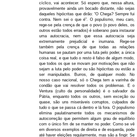
cíclico, vai acontecer. Só espero que, nessa altura,
provavelmente ainda um bocado distante, não sejas
daqueles hipócritas que dirão: “O Chega? Sempre fui
contra. Nem sei o que é”. O populismo, meu caro,
rege-se pela crença de que o povo (o povo deles, os
outros estão todos errados) é soberano para instaurar
uma autocracia, nem que essa autocracia seja
extremamente prejudicial e inumana. Rege-se
também pela crença de que todas as relações
humanas se pautam por uma luta pelo poder, a única
coisa real, e que tudo o resto é falso de algum modo,
que todos os que se movam por motivações que não
sejam a luta pelo poder ou são hipócritas ou estão a
ser manipulados. Burros, de qualquer modo. No
nosso caso nacional, só o Chega tem a varinha de
condão que vai resolver todos os problemas. E o
Ventura (culto da personalidade) é o salvador da
Pátria, enquanto todos os outros, sem exceção ou
quase, são uns miseráveis corruptos, culpados de
tudo o que se passa cá dentro e lá fora. O populismo
elimina paulatinamente todos os mecanismos de
autocorreção que permitem algum grau de equilíbrio
com o único fim de se manter no poder. Como se vê
em diversos exemplos de direita e de esquerda, pode
até haver eleições regularmente, mas são a fingir. Se