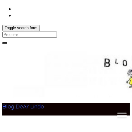
Toggle search form
Search
for:
Blog DeAr Lindo