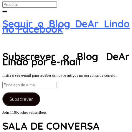
Search
for:
Seguir o Blog DeAr Lindo
no Facebook
Subscrever o Blog DeAr
Lindo por e-mail
Insira o seu e-mail para receber os novos artigos na sua conta de correio.
Endereço
de
e-
Subscrever
mail
Join 118K other subscribers
SALA DE CONVERSA