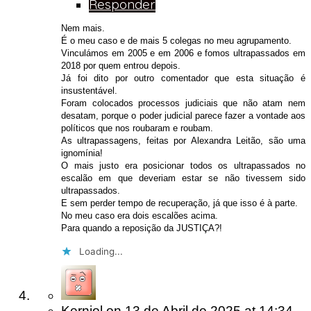
Responder
Nem mais.
É o meu caso e de mais 5 colegas no meu agrupamento.
Vinculámos em 2005 e em 2006 e fomos ultrapassados em
2018 por quem entrou depois.
Já foi dito por outro comentador que esta situação é
insustentável.
Foram colocados processos judiciais que não atam nem
desatam, porque o poder judicial parece fazer a vontade aos
políticos que nos roubaram e roubam.
As ultrapassagens, feitas por Alexandra Leitão, são uma
ignomínia!
O mais justo era posicionar todos os ultrapassados no
escalão em que deveriam estar se não tivessem sido
ultrapassados.
E sem perder tempo de recuperação, já que isso é à parte.
No meu caso era dois escalões acima.
Para quando a reposição da JUSTIÇA?!
Loading...
Kerniol
on
13 de Abril de 2025
at 14:34