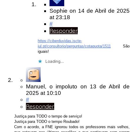
Sophie
on
14 de Abril de 2025
at 23:18
#
Responder
https://ciberduvidas.iscte-
iul.pt/consultorio/perguntas/cotaquota/1511
São
iguais!
Loading...
Manuel, o impoluto
on
13 de Abril de
2025
at 10:10
#
Responder
Justiça para TODO o tempo de serviço!
Justiça para TODO o tempo Roubado!
Com o acordo, a FNE ignorou todos os professores mais velhos,