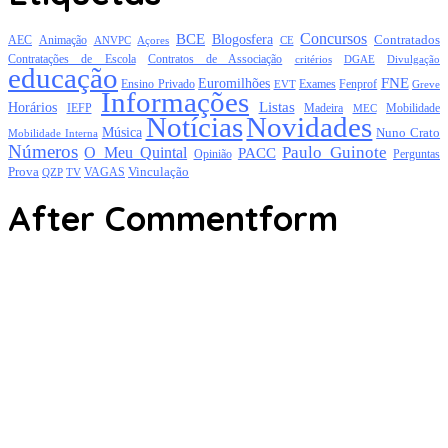
Concursos
BCE
Blogosfera
Contratados
AEC
Animação
Açores
CE
ANVPC
Contratações de Escola
Contratos de Associação
critérios
DGAE
Divulgação
educação
FNE
Euromilhões
Exames
Ensino Privado
EVT
Fenprof
Greve
Informações
Listas
Horários
Mobilidade
IEFP
Madeira
MEC
Notícias
Novidades
Música
Nuno Crato
Mobilidade Interna
Números
Paulo Guinote
O Meu Quintal
PACC
Opinião
Perguntas
Prova
Vinculação
TV
VAGAS
QZP
After Commentform