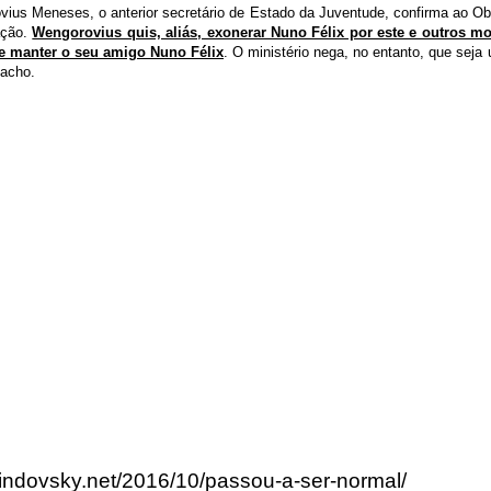
ius Meneses, o anterior secretário de Estado da Juventude, confirma ao Ob
ação.
Wengorovius quis, aliás, exonerar Nuno Félix por este e outros 
) e manter o seu amigo Nuno Félix
. O ministério nega, no entanto, que sej
pacho.
lindovsky.net/2016/10/passou-a-ser-normal/