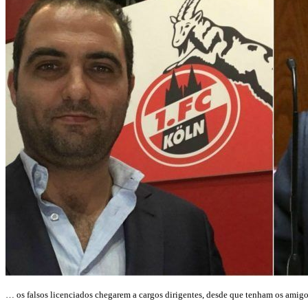
… os falsos licenciados chegarem a cargos dirigentes, desde que tenham os amigos