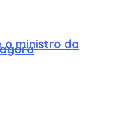
 o ministro da
 agora