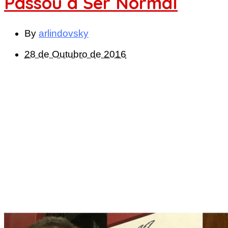
Passou a Ser Normal
By
arlindovsky
28 de Outubro de 2016